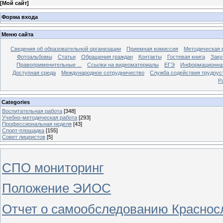
[
Мой сайт
]
Форма входа
Меню сайта
Сведения об образовательной организации
Приемная комиссия
Методическая 
Фотоальбомы
Статьи
Обращения граждан
Контакты
Гостевая книга
Заку
Правоприменительные ...
Ссылки на видеоматериалы
ЕГЭ
Информационная
Доступная среда
Международное сотрудничество
Служба содействия трудоус
Р
Categories
Воспитательная работа
[348]
Учебно-методическая работа
[293]
Профессиональная неделя
[43]
Спорт-площадка
[155]
Совет лицеистов
[5]
СПО мониторинг
Положение ЭИОС
Отчет о самообследованию Краснос