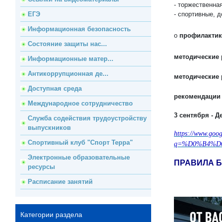
- торжественна
ЕГЭ
- спортивные, 
Информационная безопасность
о
профилактик
Состояние защиты нас...
методические 
Информационные матер...
Антикоррупционная де...
методические 
Доступная среда
рекомендации 
Международное сотрудничество
3 сентября - 
Служба содействия трудоустройству
выпускников
https://www.goog
Спортивный клуб "Спорт Терра"
q=%D0%B4%D
Электронные образовательные
ПРАВИЛА 
ресурсы
Расписание занятий
Категории раздела