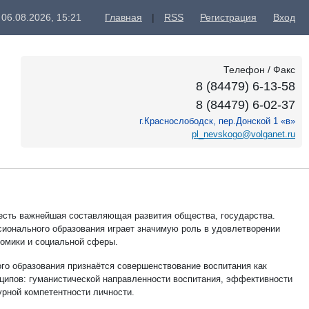
 06.08.2026, 15:21
Главная
|
RSS
Регистрация
Вход
Телефон / Факс
8 (84479) 6-13-58
8 (84479) 6-02-37
г.Краснослободск, пер.Донской 1 «в»
pl_nevskogo@volganet.ru
 есть важнейшая составляющая развития общества, государства.
онального образования играет значимую роль в удовлетворении
номики и социальной сферы.
о образования признаётся совершенствование воспитания как
ципов: гуманистической направленности воспитания, эффективности
урной компетентности личности.