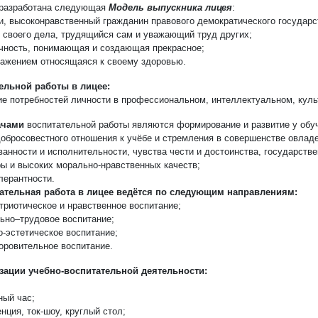
м разработана следующая
Модель выпускника лицея
:
ии, высоконравственный гражданин правового демократического государ
 своего дела, трудящийся сам и уважающий труд других;
ичность, понимающая и создающая прекрасное;
уважением относящаяся к своему здоровью.
ельной работы в лицее:
ие потребностей личности в профессиональном, интеллектуальном, куль
ачами
воспитательной работы являются формирование и развитие у об
добросовестного отношения к учёбе и стремления в совершенстве овлад
ванности и исполнительности, чувства чести и достоинства, государстве
ры и высоких морально-нравственных качеств;
лерантности.
ательная работа в лицее ведётся по следующим направлениям:
атриотическое и нравственное воспитание;
ьно–трудовое воспитание;
о-эстетическое воспитание;
доровительное воспитание.
ации учебно-воспитательной деятельности:
ный час;
нция, ток-шоу, круглый стол;