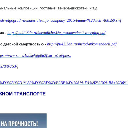
кальные композиции, гостиные, вечера-дискотеки и т.д.
/aidsvolgograd.ru/materials/info_campany_2015/banner%20vich_460x60.swf
их -
http://pu42.3dn.ru/metodicheskie_rekomendacii-zaceping.pdf
с детской смертностью -
http://pu42.3dn.ru/metod-rekomendacii.pdf
tps://www.xn--d1abkefqip0a2f.xn--p1ai/press
ys/0/0/753/
;
B0%D1%80%D0%BD%D0%BE%D1%81%D1%82%D0%B8+%D0%B2+%D0%B
ЖНОМ ТРАНСПОРТЕ