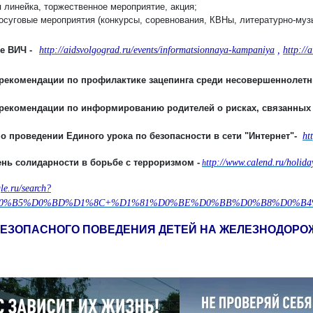
я линейка, торжественное мероприятие, акция;
досуговые мероприятия (конкурсы, соревнования, КВНы, литературно-музы
е ВИЧ -
http://aidsvolgograd.ru/events/informatsionnaya-kampaniya
,
http:/
рекомендации по профилактике зацепинга среди несовершеннолетн
рекомендации по информированию родителей о рисках, связанных 
о проведении Единого урока по безопасности в сети "Интернет"-
ht
День солидарности в борьбе с терроризмом -
ttp://www.calend.ru/holida
h
le.ru/search?
0%B5%D0%BD%D1%8C+%D1%81%D0%BE%D0%BB%D0%B8%D0%B4%D0%
БЕЗОПАСНОГО ПОВЕДЕНИЯ ДЕТЕЙ НА ЖЕЛЕЗНОДОРО