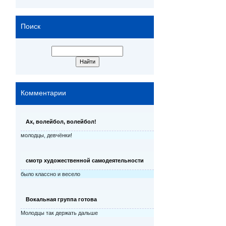
Поиск
Комментарии
Ах, волейбол, волейбол!
молодцы, девчёнки!
смотр художественной самодеятельности
было классно и весело
Вокальная группа готова
Молодцы так держать дальше