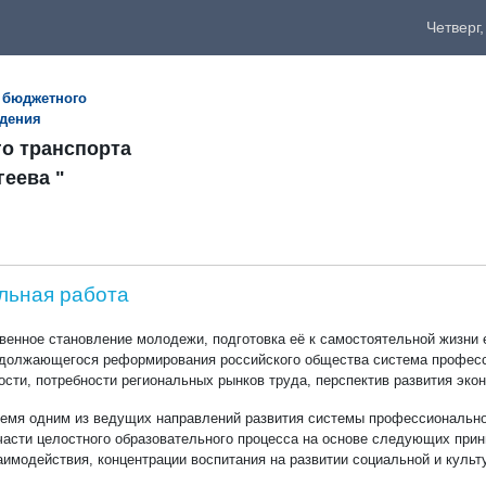
Четверг,
 бюджетного
ждения
го транспорта
геева "
льная работа
венное становление молодежи, подготовка её к самостоятельной жизни
должающегося реформирования российского общества система професси
ости, потребности региональных рынков труда, перспектив развития эко
емя одним из ведущих направлений развития системы профессиональног
асти целостного образовательного процесса на основе следующих прин
аимодействия, концентрации воспитания на развитии социальной и культ