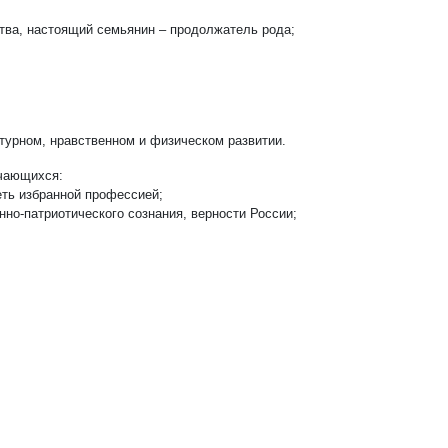
ства, настоящий семьянин – продолжатель рода;
турном, нравственном и физическом развитии.
учающихся:
еть избранной профессией;
нно-патриотического сознания, верности России;