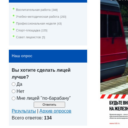
Воспитательная работа
[348]
Учебно-методическая работа
[293]
Профессиональная неделя
[43]
Спорт-площадка
[155]
Совет лицеистов
[5]
Наш опрос
Вы хотите сделать лицей
лучше?
Да
Нет
Мне лицей "по-барабану"
Результаты
|
Архив опросов
Всего ответов:
134