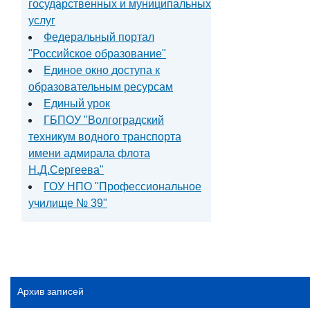
государственных и муниципальных
услуг
Федеральный портал
"Российское образование"
Единое окно доступа к
образовательным ресурсам
Единый урок
ГБПОУ "Волгоградский
техникум водного транспорта
имени адмирала флота
Н.Д.Сергеева"
ГОУ НПО "Профессиональное
училище № 39"
Архив записей