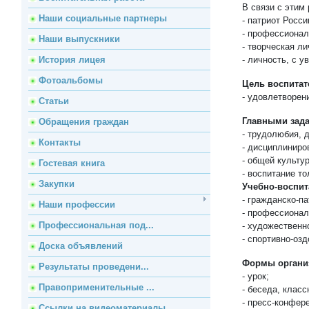
В связи с эти
Наши социальные партнеры
- патриот Росс
- профессионал
Наши выпускники
- творческая л
История лицея
- личность, с 
Фотоальбомы
Цель воспитат
- удовлетворен
Статьи
Главными зад
Обращения граждан
- трудолюбия, 
Контакты
- дисциплиниро
- общей культу
Гостевая книга
- воспитание то
Закупки
Учебно-воспит
- гражданско-п
Наши профессии
- профессионал
Профессиональная под...
- художественн
- спортивно-оз
Доска объявлений
Формы организ
Результаты проведени...
- урок;
Правоприменительные ...
- беседа, класс
- пресс-конфере
Ссылки на видеоматериалы