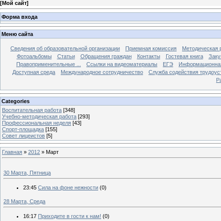
[
Мой сайт
]
Форма входа
Меню сайта
Сведения об образовательной организации
Приемная комиссия
Методическая 
Фотоальбомы
Статьи
Обращения граждан
Контакты
Гостевая книга
Заку
Правоприменительные ...
Ссылки на видеоматериалы
ЕГЭ
Информационная
Доступная среда
Международное сотрудничество
Служба содействия трудоус
Р
Categories
Воспитательная работа
[348]
Учебно-методическая работа
[293]
Профессиональная неделя
[43]
Спорт-площадка
[155]
Совет лицеистов
[5]
Главная
»
2012
»
Март
30 Марта, Пятница
23:45
Сила на фоне нежности
(0)
28 Марта, Среда
16:17
Приходите в гости к нам!
(0)