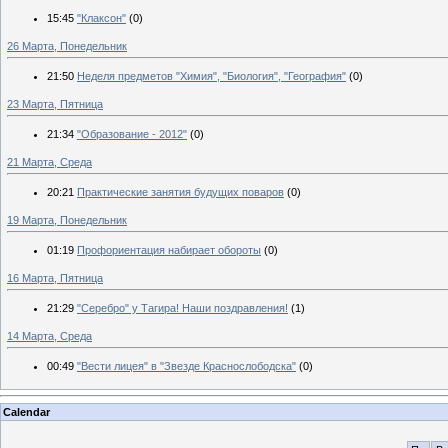
15:45
"Клаксон"
(0)
26 Марта, Понедельник
21:50
Неделя предметов "Химия", "Биология", "География"
(0)
23 Марта, Пятница
21:34
"Образование - 2012"
(0)
21 Марта, Среда
20:21
Практические занятия будущих поваров
(0)
19 Марта, Понедельник
01:19
Профориентация набирает обороты
(0)
16 Марта, Пятница
21:29
"Серебро" у Тагира! Наши поздравления!
(1)
14 Марта, Среда
00:49
"Вести лицея" в "Звезде Краснослободска"
(0)
Calendar