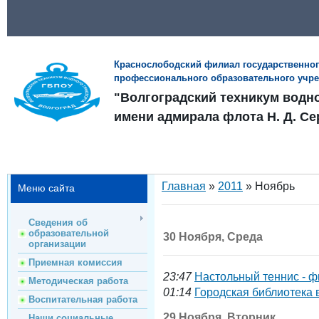
Краснослободский филиал государственно
профессионального образовательного учр
"Волгоградский техникум водн
имени адмирала флота Н. Д. Се
Главная
»
2011
»
Ноябрь
Меню сайта
Сведения об
образовательной
30 Ноября, Среда
организации
Приемная комиссия
23:47
Настольный теннис - ф
Методическая работа
01:14
Городская библиотека в
Воспитательная работа
29 Ноября, Вторник
Наши социальные