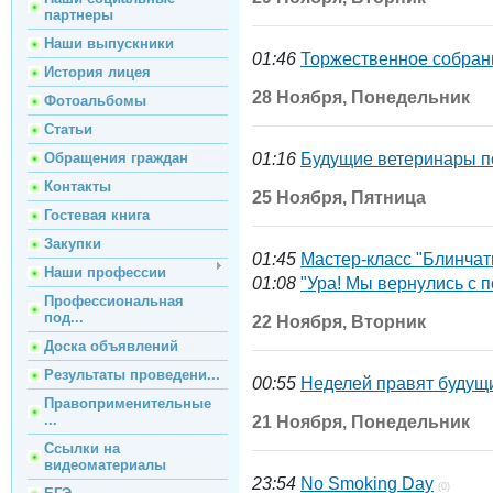
партнеры
Наши выпускники
01:46
Торжественное собран
История лицея
28 Ноября, Понедельник
Фотоальбомы
Статьи
Обращения граждан
01:16
Будущие ветеринары п
Контакты
25 Ноября, Пятница
Гостевая книга
Закупки
01:45
Мастер-класс "Блинчат
Наши профессии
01:08
"Ура! Мы вернулись с п
Профессиональная
под...
22 Ноября, Вторник
Доска объявлений
Результаты проведени...
00:55
Неделей правят будущ
Правоприменительные
...
21 Ноября, Понедельник
Ссылки на
видеоматериалы
23:54
No Smoking Day
(0)