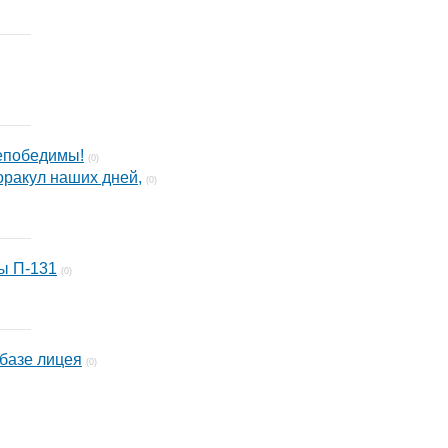
непобедимы!
(0)
оракул наших дней,
(0)
ы П-131
(0)
базе лицея
(0)