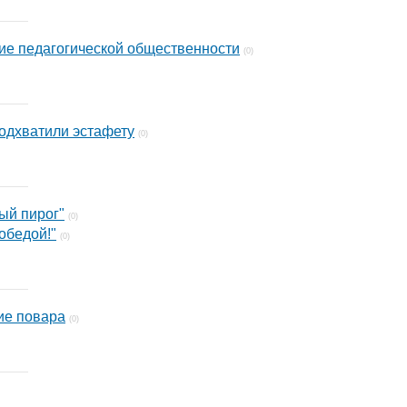
ие педагогической общественности
(0)
одхватили эстафету
(0)
ый пирог"
(0)
обедой!"
(0)
ие повара
(0)