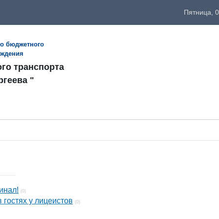
Пятница, 0
го бюджетного
еждения
ого транспорта
ргеева "
инал!
(0)
 гостях у лицеистов
(0)