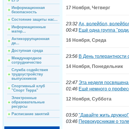
ЕГЭ
17 Ноября, Четверг
Информационная
безопасность
Состояние защиты нас...
23:32
Ах, волейбол, волейбо
Информационные
00:43
Ещё одна группа "роди
матер...
Антикоррупционная
16 Ноября, Среда
де...
Доступная среда
23:56
В День толерантности 
Международное
сотрудничество
14 Ноября, Понедельник
Служба содействия
трудоустройству
выпускников
22:47
Эта неделя посвящена
Спортивный клуб
01:46
Ещё немного о професс
"Спорт Терра"
Электронные
12 Ноября, Суббота
образовательные
ресурсы
Расписание занятий
03:50
"Давайте жить дружно!
03:46
Первокурсникам о тол