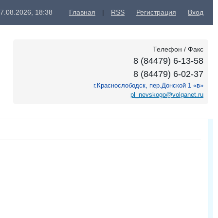
7.08.2026, 18:38
Главная
|
RSS
Регистрация
Вход
Телефон / Факс
8 (84479) 6-13-58
8 (84479) 6-02-37
г.Краснослободск, пер.Донской 1 «в»
pl_nevskogo@volganet.ru