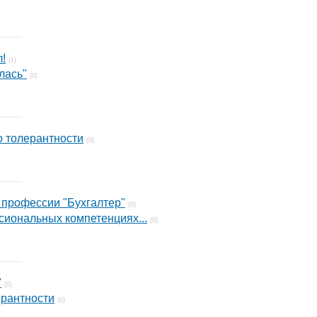
л!
(1)
лась"
(0)
о толерантности
(0)
 профессии "Бухгалтер"
(0)
иональных компетенциях...
(0)
"
(0)
ерантности
(0)