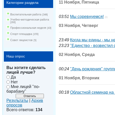
11 Ноября, Пятница
Категории раздела
Воспитательная работа
[348]
03:51
Мы соревнуемся!
(0)
Учебно-методическая работа
[293]
03 Ноября, Четверг
Профессиональная неделя
[43]
Спорт-площадка
[155]
23:49
Когда мы едины - мы 
Совет лицеистов
[5]
23:23
"Единство - возвестил 
02 Ноября, Среда
Наш опрос
Вы хотите сделать
00:24
"День рождения" групп
лицей лучше?
Да
01 Ноября, Вторник
Нет
Мне лицей "по-
барабану"
00:18
Областной семинар на 
Результаты
|
Архив
опросов
Всего ответов:
134