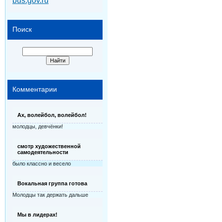
bus.gov.ru
Поиск
Комментарии
Ах, волейбол, волейбол!
молодцы, девчёнки!
смотр художественной
самодеятельности
было классно и весело
Вокальная группа готова
Молодцы так держать дальше
Мы в лидерах!