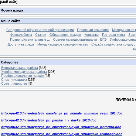
[
Мой сайт
]
Форма входа
Меню сайта
Сведения об образовательной организации
Приемная комиссия
Методическая 
Фотоальбомы
Статьи
Обращения граждан
Контакты
Гостевая книга
Заку
Правоприменительные ...
Ссылки на видеоматериалы
ЕГЭ
Информационная
Доступная среда
Международное сотрудничество
Служба содействия трудоус
Р
Categories
Воспитательная работа
[348]
Учебно-методическая работа
[293]
Профессиональная неделя
[43]
Спорт-площадка
[155]
Совет лицеистов
[5]
ПРИЁМЫ И
http://pu42.3dn.ru/dejstvija_naselenija_pri_signale_vnimanie_vsem_201.doc
http://pu42.3dn.ru/dejstvija_pri_panike_i_v_davke_2018.doc
http://pu42.3dn.ru/dejstvija_pri_chrezvychajnykh_situacijakh_prirodno.doc
http://pu42.3dn.ru/dejstvija_pri_chrezvychajnykh_situacijakh_tekhnoge.doc