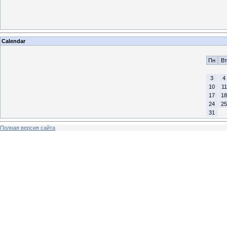
Calendar
Пн
Вт
3
4
10
11
17
18
24
25
31
Полная версия сайта