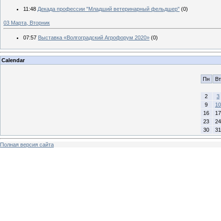
11:48
Декада профессии "Младший ветеринарный фельдшер"
(0)
03 Марта, Вторник
07:57
Выставка «Волгоградский Агрофорум 2020»
(0)
Calendar
Пн
Вт
2
3
9
10
16
17
23
24
30
31
Полная версия сайта