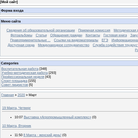
[
Мой сайт
]
Форма входа
Меню сайта
Сведения об образовательной организации
Приемная комиссия
Методическая 
Фотоальбомы
Статьи
Обращения граждан
Контакты
Гостевая книга
Заку
Правоприменительные ...
Ссылки на видеоматериалы
ЕГЭ
Информационная
Доступная среда
Международное сотрудничество
Служба содействия трудоус
Р
Categories
Воспитательная работа
[348]
Учебно-методическая работа
[293]
Профессиональная неделя
[43]
Спорт-площадка
[155]
Совет лицеистов
[5]
Главная
»
2020
»
Март
19 Марта, Четверг
10:07
Выставка «Агропромышленный комплекс»
(0)
10 Марта, Вторник
11:50
8 Марта - женский день!
(0)