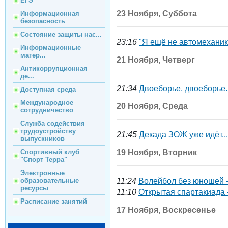
ЕГЭ
23 Ноября, Суббота
Информационная
безопасность
Состояние защиты нас...
23:16
"Я ещё не автомеханик,
Информационные
матер...
21 Ноября, Четверг
Антикоррупционная
де...
21:34
Двоеборье, двоеборье..
Доступная среда
Международное
20 Ноября, Среда
сотрудничество
Служба содействия
трудоустройству
21:45
Декада ЗOЖ уже идёт...
выпускников
Спортивный клуб
19 Ноября, Вторник
"Спорт Терра"
Электронные
образовательные
11:24
Волейбол без юношей -
ресурсы
11:10
Открытая спартакиада 
Расписание занятий
17 Ноября, Воскресенье