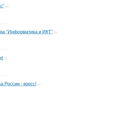
с"
(0)
да "Информатика и ИКТ"
(0)
и!
(0)
 России - кросс!
(0)