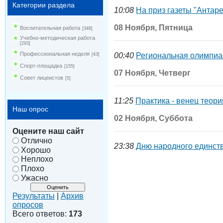
Категории раздела
10:08
На приз газеты "Антаре
08 Ноября, Пятница
Воспитательная работа
[348]
Учебно-методическая работа
[293]
Профессиональная неделя
00:40
Региональная олимпиа
[43]
Спорт-площадка
[155]
07 Ноября, Четверг
Совет лицеистов
[5]
11:25
Практика - венец теори
Наш опрос
02 Ноября, Суббота
Оцените наш сайт
Отлично
23:38
Дню народного единства
Хорошо
Неплохо
Плохо
Ужасно
Результаты
|
Архив
опросов
Всего ответов:
173