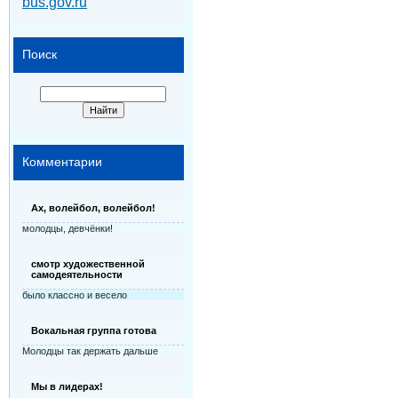
bus.gov.ru
Поиск
Комментарии
Ах, волейбол, волейбол!
молодцы, девчёнки!
смотр художественной
самодеятельности
было классно и весело
Вокальная группа готова
Молодцы так держать дальше
Мы в лидерах!