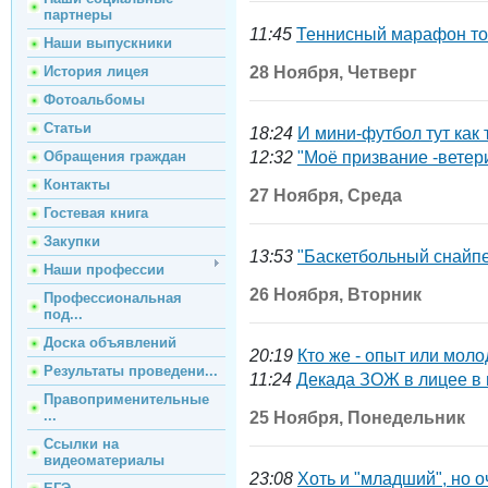
партнеры
11:45
Теннисный марафон тож
Наши выпускники
История лицея
28 Ноября, Четверг
Фотоальбомы
Статьи
18:24
И мини-футбол тут как ту
Обращения граждан
12:32
"Моё призвание -ветер
Контакты
27 Ноября, Среда
Гостевая книга
Закупки
13:53
"Баскетбольный снайп
Наши профессии
26 Ноября, Вторник
Профессиональная
под...
Доска объявлений
20:19
Кто же - опыт или моло
Результаты проведени...
11:24
Декада ЗОЖ в лицее в 
Правоприменительные
...
25 Ноября, Понедельник
Ссылки на
видеоматериалы
23:08
Хоть и "младший", но 