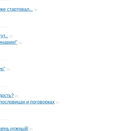
е стартовал...
(0)
т...
(0)
инария!"
(0)
ер"
(0)
дость?
(0)
пословицах и поговорках
(0)
очень нужный!
(0)