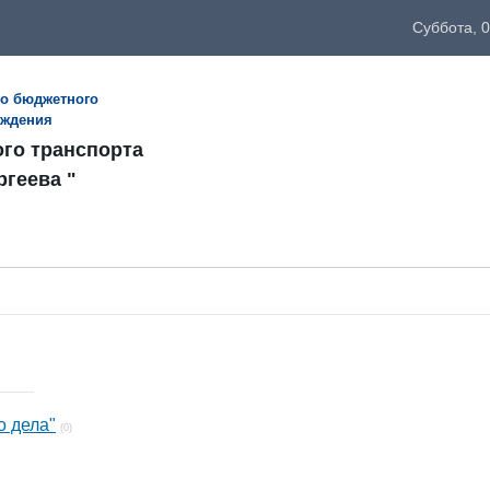
Суббота, 0
го бюджетного
еждения
ого транспорта
ргеева "
о дела"
(0)