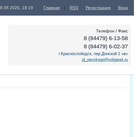
8.08.2026, 18:19
Главная
|
RSS
Регистрация
Вход
Телефон / Факс
8 (84479) 6-13-58
8 (84479) 6-02-37
г.Краснослободск, пер.Донской 1 «в»
pl_nevskogo@volganet.ru