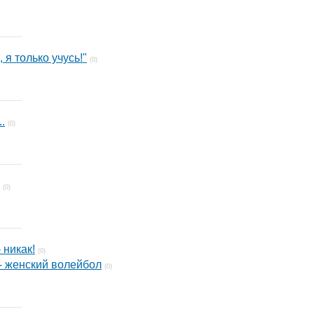
 я только учусь!"
(0)
.
(0)
(0)
 никак!
(0)
- женский волейбол
(0)