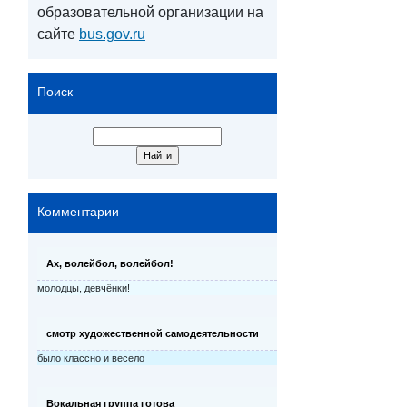
образовательной организации на
сайте
bus.gov.ru
Поиск
Комментарии
Ах, волейбол, волейбол!
молодцы, девчёнки!
смотр художественной самодеятельности
было классно и весело
Вокальная группа готова