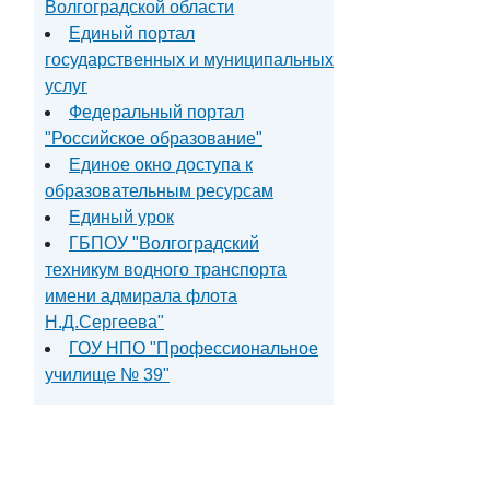
Волгоградской области
Единый портал
государственных и муниципальных
услуг
Федеральный портал
"Российское образование"
Единое окно доступа к
образовательным ресурсам
Единый урок
ГБПОУ "Волгоградский
техникум водного транспорта
имени адмирала флота
Н.Д.Сергеева"
ГОУ НПО "Профессиональное
училище № 39"