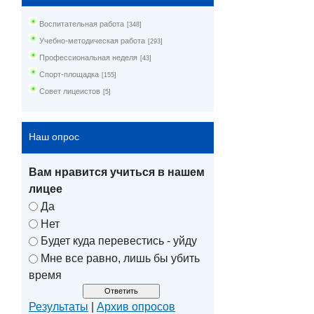
Воспитательная работа
[348]
Учебно-методическая работа
[293]
Профессиональная неделя
[43]
Спорт-площадка
[155]
Совет лицеистов
[5]
Наш опрос
Вам нравится учиться в нашем
лицее
Да
Нет
Будет куда перевестись - уйду
Мне все равно, лишь бы убить
время
Результаты
|
Архив опросов