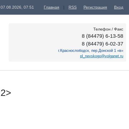
 07.08.2026, 07:51
Главная
|
RSS
Регистрация
Вход
Телефон / Факс
8 (84479) 6-13-58
8 (84479) 6-02-37
г.Краснослободск, пер.Донской 1 «в»
pl_nevskogo@volganet.ru
h2>