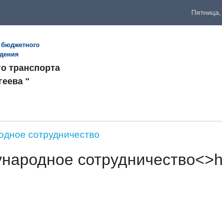
Пятница,
 бюджетного
ждения
го транспорта
геева "
дное сотрудничество
народное сотрудничество<>