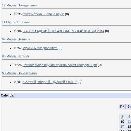
17 Марта, Понедельник
12:35
"Математика - царица наук"
(0)
11 Марта, Вторник
13:04
ВОЛГОГРАДСКИЙ ОБРАЗОВАТЕЛЬНЫЙ ФОРУМ-2014
(0)
07 Марта, Пятница
19:57
Мужчины поздравляют!
(0)
06 Марта, Четверг
00:26
Региональная научно-практическая конференция
(0)
03 Марта, Понедельник
20:01
"Богатый, могучий - русский язык..."
(0)
Calendar
Пн
Вт
3
4
10
11
17
18