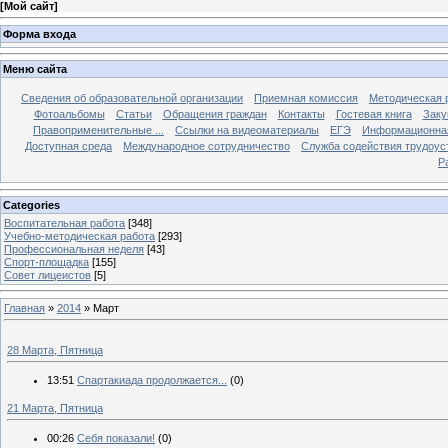
[
Мой сайт
]
Форма входа
Меню сайта
Сведения об образовательной организации
Приемная комиссия
Методическая 
Фотоальбомы
Статьи
Обращения граждан
Контакты
Гостевая книга
Заку
Правоприменительные ...
Ссылки на видеоматериалы
ЕГЭ
Информационная
Доступная среда
Международное сотрудничество
Служба содействия трудоус
Р
Categories
Воспитательная работа
[348]
Учебно-методическая работа
[293]
Профессиональная неделя
[43]
Спорт-площадка
[155]
Совет лицеистов
[5]
Главная
»
2014
»
Март
28 Марта, Пятница
13:51
Спартакиада продолжается...
(0)
21 Марта, Пятница
00:26
Себя показали!
(0)