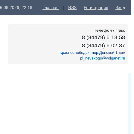
06.08.2026, 22:18
Главная
|
RSS
Регистрация
Вход
Телефон / Факс
8 (84479) 6-13-58
8 (84479) 6-02-37
г.Краснослободск, пер.Донской 1 «в»
pl_nevskogo@volganet.ru