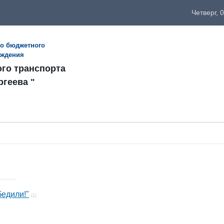
Четверг, 
го бюджетного
еждения
ого транспорта
ргеева "
бедили!"
(1)