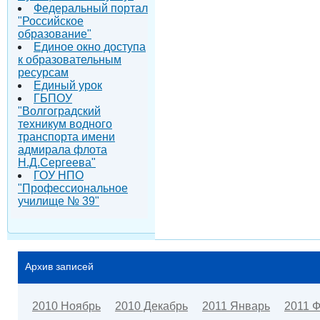
Федеральный портал
"Российское
образование"
Единое окно доступа
к образовательным
ресурсам
Единый урок
ГБПОУ
"Волгоградский
техникум водного
транспорта имени
адмирала флота
Н.Д.Сергеева"
ГОУ НПО
"Профессиональное
училище № 39"
Архив записей
2010 Ноябрь
2010 Декабрь
2011 Январь
2011 