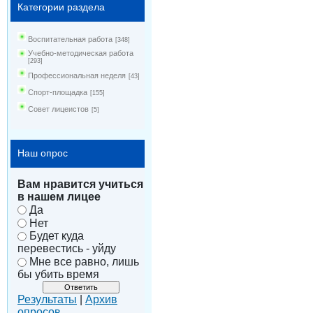
Категории раздела
Воспитательная работа
[348]
Учебно-методическая работа
[293]
Профессиональная неделя
[43]
Спорт-площадка
[155]
Совет лицеистов
[5]
Наш опрос
Вам нравится учиться
в нашем лицее
Да
Нет
Будет куда
перевестись - уйду
Мне все равно, лишь
бы убить время
Результаты
|
Архив
опросов