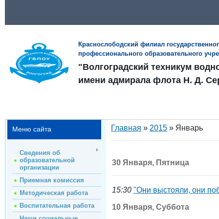
Краснослободский филиал государственно
профессионального образовательного учр
"Волгоградский техникум водн
имени адмирала флота Н. Д. Се
Главная
»
2015
»
Январь
Меню сайта
Сведения об
образовательной
30 Января, Пятница
организации
Приемная комиссия
15:30
"Они выстояли, они по
Методическая работа
Воспитательная работа
10 Января, Суббота
Наши социальные