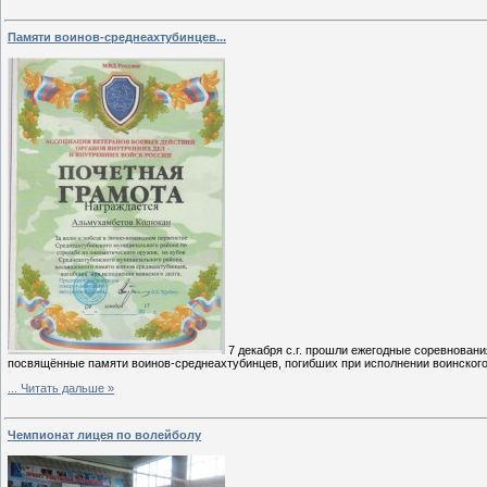
Памяти воинов-среднеахтубинцев...
7 декабря с.г. прошли ежегодные соревновани
посвящённые памяти воинов-среднеахтубинцев, погибших при исполнении воинского
...
Читать дальше »
Чемпионат лицея по волейболу