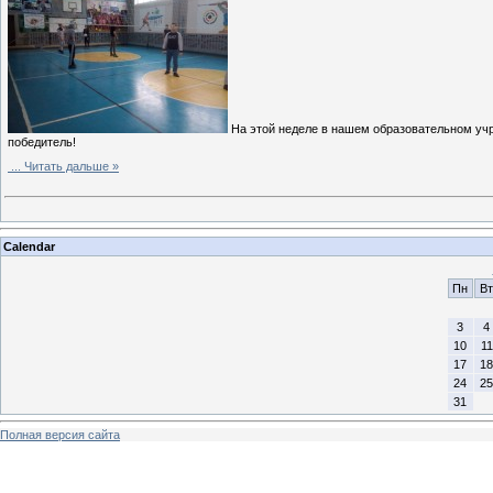
На этой неделе в нашем образовательном учре
победитель!
...
Читать дальше »
Calendar
Пн
Вт
3
4
10
11
17
18
24
25
31
Полная версия сайта