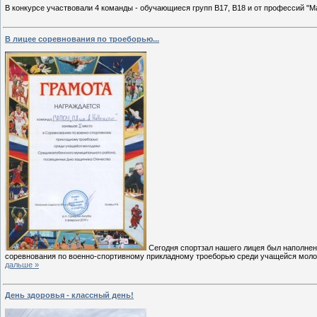
В конкурсе участвовали 4 команды - обучающиеся групп В17, В18 и от профессий "
В лицее соревнования по троеборью...
Сегодня спортзал нашего лицея был наполнен
соревнования по военно-спортивному прикладному троеборью среди учащейся мол
дальше »
День здоровья - классный день!