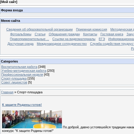
[
Мой сайт
]
Форма входа
Меню сайта
Сведения об образовательной организации
Приемная комиссия
Методическая 
Фотоальбомы
Статьи
Обращения граждан
Контакты
Гостевая книга
Заку
Правоприменительные ...
Ссылки на видеоматериалы
ЕГЭ
Информационная
Доступная среда
Международное сотрудничество
Служба содействия трудоус
Р
Categories
Воспитательная работа
[348]
Учебно-методическая работа
[293]
Профессиональная неделя
[43]
Спорт-площадка
[155]
Совет лицеистов
[5]
Главная
»
Спорт-площадка
К защите Родины готов!
По доброй, давно устоявшейся традиции нак
конкурс "К защите Родины готов!"