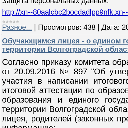
Защита персональных данных:
http://xn--80aalcbc2bocdadlpp9nfk.xn-
Разное...
|
Просмотров:
438
|
Дата:
2
Обучающимся лицея - о едином го
территории Волгоградской облас
Согласно приказу комитета обр
от 20.09.2016 № 897 "Об утве
участия в написании итоговог
итоговой аттестации по образ
образования и единого госуд
территории Волгоградской обл
лицея, родителей (законных п
информацию: