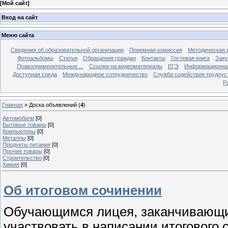
[
Мой сайт
]
Вход на сайт
Меню сайта
Сведения об образовательной организации
Приемная комиссия
Методическая 
Фотоальбомы
Статьи
Обращения граждан
Контакты
Гостевая книга
Заку
Правоприменительные ...
Ссылки на видеоматериалы
ЕГЭ
Информационная
Доступная среда
Международное сотрудничество
Служба содействия трудоус
Р
Главная
»
Доска объявлений
(
4
)
Автомобили
[0]
Бытовые товары
[0]
Компьютеры
[0]
Металлы
[0]
Продукты питания
[0]
Прочие товары
[0]
Строительство
[0]
Химия
[0]
Об итоговом сочинении
Обучающимся лицея, заканчивающи
участвовать в написании итогового 