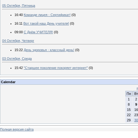
05 Октября, Пятница
16:40
Команде лицея - Сертификат!
(0)
16:11
Вот такой наш День учителя!
(0)
09:00
С Днём УЧИТЕЛЯ!
(0)
04 Октября, Четверг
15:22
День здоровья - классный день!
(0)
03 Октября, Среда
15:42
"Старшее поколение покоряет интернет"
(0)
Calendar
Пн
Вт
1
2
8
9
15
16
22
23
29
30
Полная версия сайта