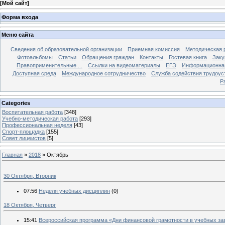
[
Мой сайт
]
Форма входа
Меню сайта
Сведения об образовательной организации
Приемная комиссия
Методическая 
Фотоальбомы
Статьи
Обращения граждан
Контакты
Гостевая книга
Заку
Правоприменительные ...
Ссылки на видеоматериалы
ЕГЭ
Информационная
Доступная среда
Международное сотрудничество
Служба содействия трудоус
Р
Categories
Воспитательная работа
[348]
Учебно-методическая работа
[293]
Профессиональная неделя
[43]
Спорт-площадка
[155]
Совет лицеистов
[5]
Главная
»
2018
»
Октябрь
30 Октября, Вторник
07:56
Неделя учебных дисциплин
(0)
18 Октября, Четверг
15:41
Всероссийская программа «Дни финансовой грамотности в учебных за