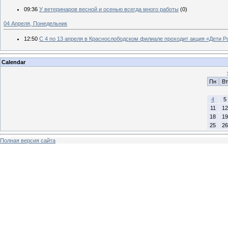
09:36
У ветеринаров весной и осенью всегда много работы
(0)
04 Апреля, Понедельник
12:50
C 4 по 13 апреля в Краснослободском филиале проходит акция «Дети Р
Calendar
Пн
Вт
4
5
11
12
18
19
25
26
Полная версия сайта