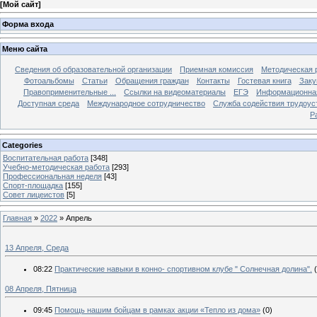
[
Мой сайт
]
Форма входа
Меню сайта
Сведения об образовательной организации
Приемная комиссия
Методическая 
Фотоальбомы
Статьи
Обращения граждан
Контакты
Гостевая книга
Заку
Правоприменительные ...
Ссылки на видеоматериалы
ЕГЭ
Информационная
Доступная среда
Международное сотрудничество
Служба содействия трудоус
Р
Categories
Воспитательная работа
[348]
Учебно-методическая работа
[293]
Профессиональная неделя
[43]
Спорт-площадка
[155]
Совет лицеистов
[5]
Главная
»
2022
»
Апрель
13 Апреля, Среда
08:22
Практические навыки в конно- спортивном клубе " Солнечная долина".
08 Апреля, Пятница
09:45
Помощь нашим бойцам в рамках акции «Тепло из дома»
(0)