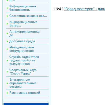
ЕГЭ
Информационная
10:41
"Город мастеров" - дип
безопасность
Состояние защиты нас...
Информационные
матер...
Антикоррупционная
де...
Доступная среда
Международное
сотрудничество
Служба содействия
трудоустройству
выпускников
Спортивный клуб
"Спорт Терра"
Электронные
образовательные
ресурсы
Расписание занятий