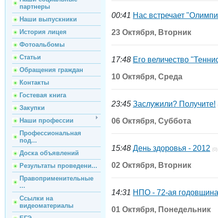
партнеры
00:41
Нас встречает "Олимпи
Наши выпускники
История лицея
23 Октября, Вторник
Фотоальбомы
Статьи
17:48
Его величество "Теннис"
Обращения граждан
10 Октября, Среда
Контакты
Гостевая книга
23:45
Заслужили? Получите!
Закупки
Наши профессии
06 Октября, Суббота
Профессиональная
под...
15:48
День здоровья - 2012
(0)
Доска объявлений
02 Октября, Вторник
Результаты проведени...
Правоприменительные
...
14:31
НПО - 72-ая годовщина
Ссылки на
видеоматериалы
01 Октября, Понедельник