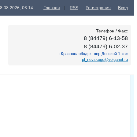
8.08.2026, 06:14
Главная
|
RSS
Регистрация
Вход
Телефон / Факс
8 (84479) 6-13-58
8 (84479) 6-02-37
г.Краснослободск, пер.Донской 1 «в»
pl_nevskogo@volganet.ru