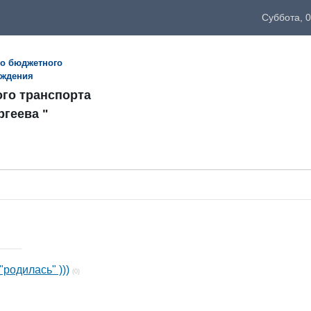
Суббота, 0
го бюджетного
еждения
ого транспорта
ргеева "
"родилась" )))
(0)