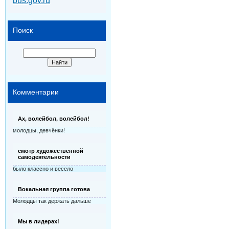
bus.gov.ru
Поиск
Комментарии
Ах, волейбол, волейбол!
молодцы, девчёнки!
смотр художественной
самодеятельности
было классно и весело
Вокальная группа готова
Молодцы так держать дальше
Мы в лидерах!