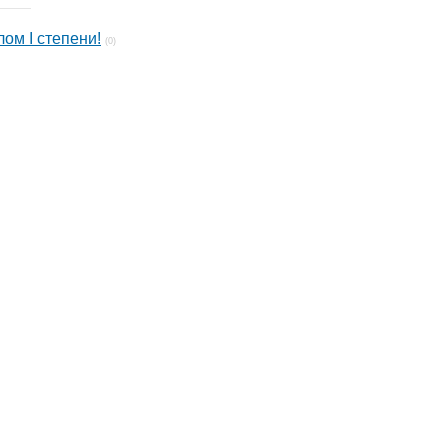
лом I степени!
(0)