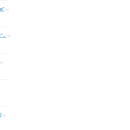
я"
(0)
...
(0)
(0)
!
(0)