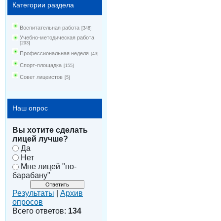
Категории раздела
Воспитательная работа
[348]
Учебно-методическая работа
[293]
Профессиональная неделя
[43]
Спорт-площадка
[155]
Совет лицеистов
[5]
Наш опрос
Вы хотите сделать
лицей лучше?
Да
Нет
Мне лицей "по-
барабану"
Результаты
|
Архив
опросов
Всего ответов:
134