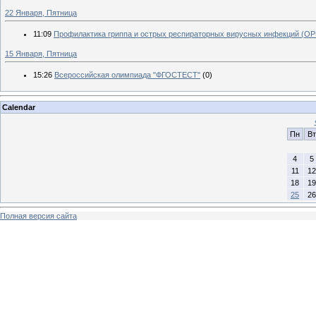
22 Января, Пятница
11:09
Профилактика гриппа и острых респираторных вирусных инфекций (О
15 Января, Пятница
15:26
Всероссийская олимпиада "ФГОСТЕСТ"
(0)
Calendar
Пн
Вт
4
5
11
12
18
19
25
26
Полная версия сайта