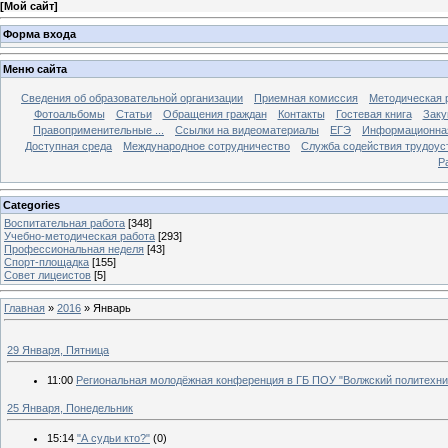
[
Мой сайт
]
Форма входа
Меню сайта
Сведения об образовательной организации
Приемная комиссия
Методическая 
Фотоальбомы
Статьи
Обращения граждан
Контакты
Гостевая книга
Заку
Правоприменительные ...
Ссылки на видеоматериалы
ЕГЭ
Информационная
Доступная среда
Международное сотрудничество
Служба содействия трудоус
Р
Categories
Воспитательная работа
[348]
Учебно-методическая работа
[293]
Профессиональная неделя
[43]
Спорт-площадка
[155]
Совет лицеистов
[5]
Главная
»
2016
»
Январь
29 Января, Пятница
11:00
Региональная молодёжная конференция в ГБ ПОУ "Волжский политехни
25 Января, Понедельник
15:14
"А судьи кто?"
(0)