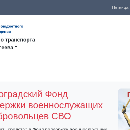
Пятница,
 бюджетного
ждения
го транспорта
геева "
оградский Фонд
ержки военнослужащих
бровольцев СВО
ить средства в Фонд поддержки военнослужащих