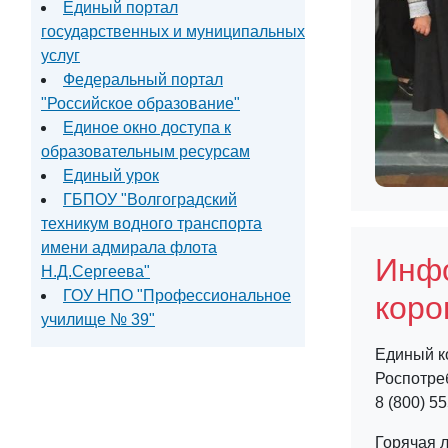
Единый портал
государственных и муниципальных
услуг
Федеральный портал
"Российское образование"
Единое окно доступа к
образовательным ресурсам
Единый урок
ГБПОУ "Волгоградский
техникум водного транспорта
имени адмирала флота
Инф
Н.Д.Сергеева"
ГОУ НПО "Профессиональное
коро
училище № 39"
Единый к
Роспотре
8 (800) 5
Горячая 