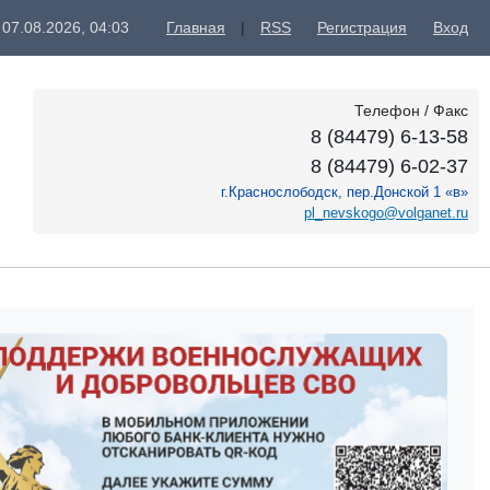
 07.08.2026, 04:03
Главная
|
RSS
Регистрация
Вход
Телефон / Факс
8 (84479) 6-13-58
8 (84479) 6-02-37
г.Краснослободск, пер.Донской 1 «в»
pl_nevskogo@volganet.ru