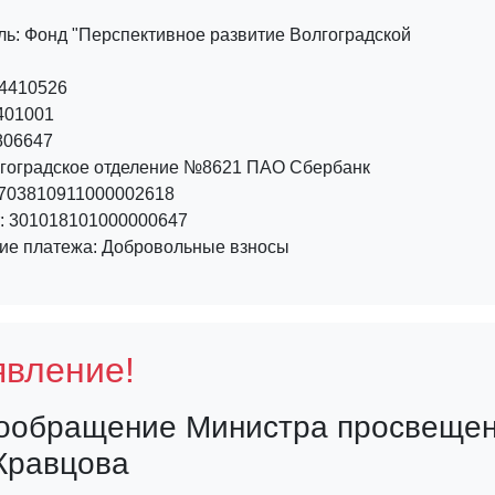
ль: Фонд "Перспективное развитие Волгоградской
4410526
401001
806647
лгоградское отделение №8621 ПАО Сбербанк
40703810911000002618
т: 301018101000000647
ие платежа: Добровольные взносы
вление!
ообращение Министра просвещен
 Кравцова