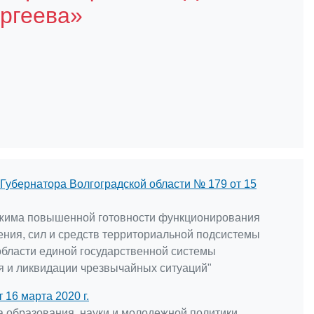
ргеева»
Губернатора Волгоградской области № 179 от 15
жима повышенной готовности функционирования
ения, сил и средств территориальной подсистемы
области единой государственной системы
 и ликвидации чрезвычайных ситуаций"
 16 марта 2020 г.
а образования, науки и молодежной политики