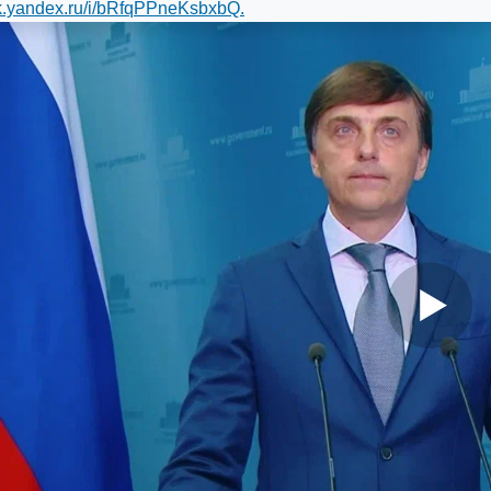
isk.yandex.ru/i/bRfqPPneKsbxbQ.