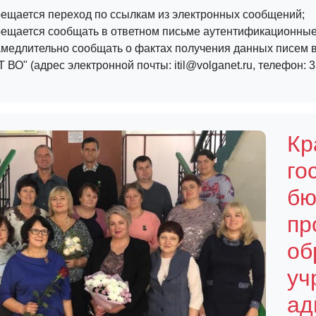
рещается переход по ссылкам из электронных сообщений;
ещается сообщать в ответном письме аутентификационные 
амедлительно сообщать о фактах получения данных писем в
 ВО" (адрес электронной почты: itil@volganet.ru, телефон: 3
Кр
го
бю
пр
об
уч
ад