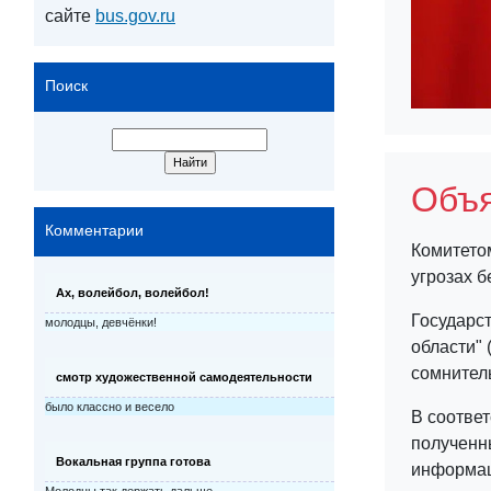
сайте
bus.gov.ru
Поиск
Объя
Комментарии
Комитето
угрозах 
Ах, волейбол, волейбол!
Государс
молодцы, девчёнки!
области"
сомнитель
смотр художественной самодеятельности
было классно и весело
В соотве
полученн
Вокальная группа готова
информац
Молодцы так держать дальше