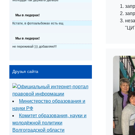
зап
запр
Мы в лидерах!
нез
Кстати, в фотоальбомах есть ещ
"ЦИТ
Мы в лидерах!
не переживай ))) добавляю!!!
Друзья сайта
Министерство образования и
науки РФ
Комитет образования, науки и
молодёжной политики
Волгоградской области