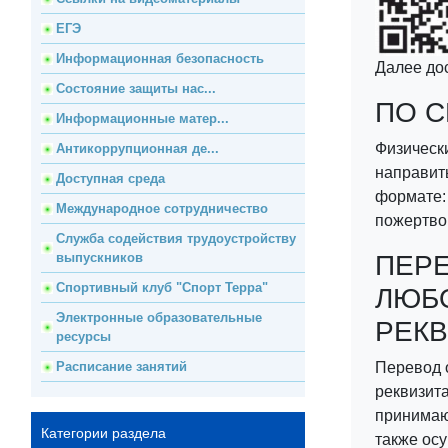
ЕГЭ
Информационная безопасность
Далее дос
Состояние защиты нас...
ПО 
Информационные матер...
Физическ
Антикоррупционная де...
направит
Доступная среда
формате:
Международное сотрудничество
пожертвов
Служба содействия трудоустройству
выпускников
ПЕРЕ
Спортивный клуб "Спорт Терра"
ЛЮБО
Электронные образовательные
РЕК
ресурсы
Расписание занятий
Перевод 
реквизита
принимаю
Категории раздела
также ос