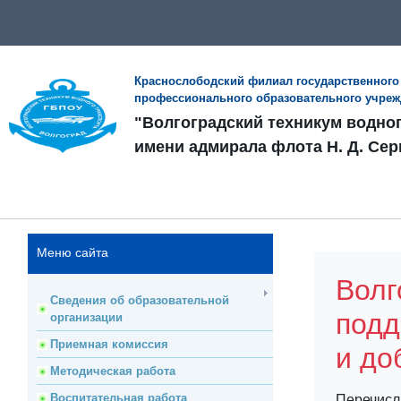
Краснослободский филиал государственного
профессионального образовательного учре
"Волгоградский техникум водно
имени адмирала флота Н. Д. Сер
Меню сайта
Волг
Сведения об образовательной
подд
организации
Приемная комиссия
и до
Методическая работа
Воспитательная работа
Перечисл