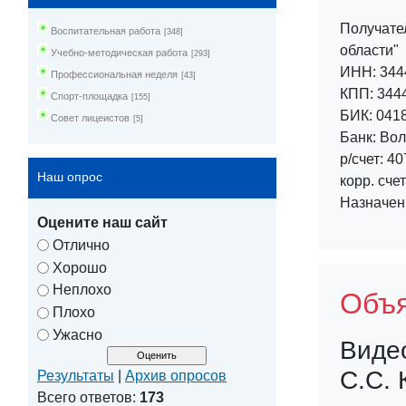
Получате
Воспитательная работа
[348]
области"
Учебно-методическая работа
[293]
ИНН: 344
Профессиональная неделя
[43]
КПП: 344
Спорт-площадка
[155]
БИК: 041
Совет лицеистов
[5]
Банк: Во
р/счет: 
Наш опрос
корр. сче
Назначен
Оцените наш сайт
Отлично
Хорошо
Неплохо
Объя
Плохо
Ужасно
Виде
С.С.
Результаты
|
Архив опросов
Всего ответов:
173