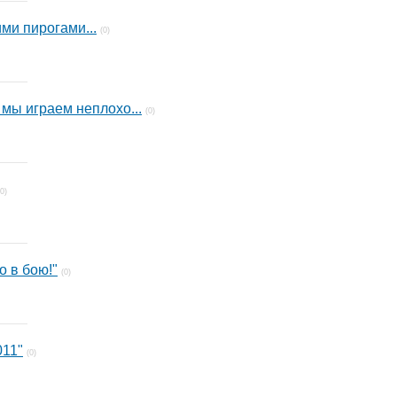
ми пирогами...
(0)
мы играем неплохо...
(0)
(0)
о в бою!"
(0)
011"
(0)