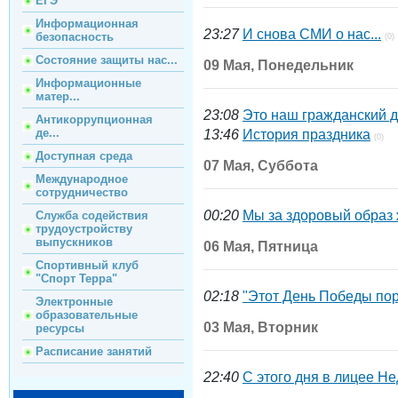
ЕГЭ
Информационная
23:27
И снова СМИ о нас...
безопасность
(0)
Состояние защиты нас...
09 Мая, Понедельник
Информационные
матер...
23:08
Это наш гражданский д
Антикоррупционная
де...
13:46
История праздника
(0)
Доступная среда
07 Мая, Суббота
Международное
сотрудничество
00:20
Мы за здоровый образ 
Служба содействия
трудоустройству
выпускников
06 Мая, Пятница
Спортивный клуб
"Спорт Терра"
02:18
"Этот День Победы пор
Электронные
образовательные
03 Мая, Вторник
ресурсы
Расписание занятий
22:40
С этого дня в лицее Н