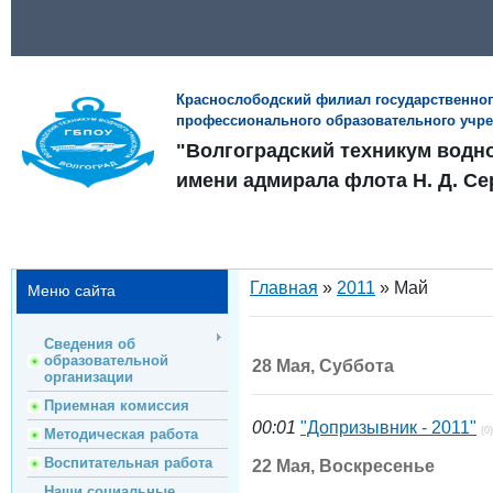
Краснослободский филиал государственно
профессионального образовательного учр
"Волгоградский техникум водн
имени адмирала флота Н. Д. Се
Главная
»
2011
»
Май
Меню сайта
Сведения об
образовательной
28 Мая, Суббота
организации
Приемная комиссия
00:01
"Допризывник - 2011"
(0)
Методическая работа
Воспитательная работа
22 Мая, Воскресенье
Наши социальные