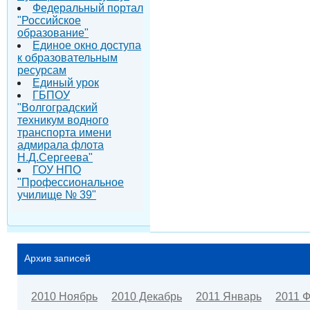
Федеральный портал
"Российское
образование"
Единое окно доступа
к образовательным
ресурсам
Единый урок
ГБПОУ
"Волгоградский
техникум водного
транспорта имени
адмирала флота
Н.Д.Сергеева"
ГОУ НПО
"Профессиональное
училище № 39"
Архив записей
2010 Ноябрь
2010 Декабрь
2011 Январь
2011 