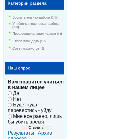
Категории раздела
Воспитательная работа
[348]
Учебно-методическая работа
[293]
Профессиональная неделя
[43]
Спорт-площадка
[155]
Совет лицеистов
[5]
Наш опрос
Вам нравится учиться
в нашем лицее
Да
Нет
Будет куда
перевестись - уйду
Мне все равно, лишь
бы убить время
Результаты
|
Архив
опросов