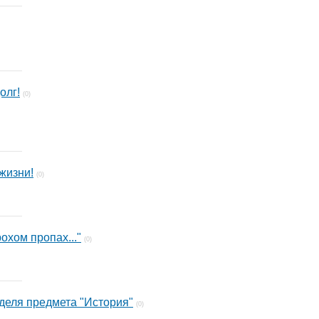
олг!
(0)
жизни!
(0)
охом пропах..."
(0)
еделя предмета "История"
(0)