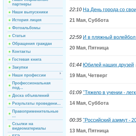
партнеры
22:10
На День города со свои
Наши выпускники
История лицея
21 Мая, Суббота
Фотоальбомы
Статьи
22:59
И в пляжный волейбол 
Обращения граждан
20 Мая, Пятница
Контакты
Гостевая книга
01:44
Юбилей наших друзей
Закупки
Наши профессии
19 Мая, Четверг
Профессиональная
под...
01:09
"Тяжело в учении - легк
Доска объявлений
14 Мая, Суббота
Результаты проведени...
Правоприменительные
...
00:35
"Российский азимут - 2
Ссылки на
видеоматериалы
13 Мая, Пятница