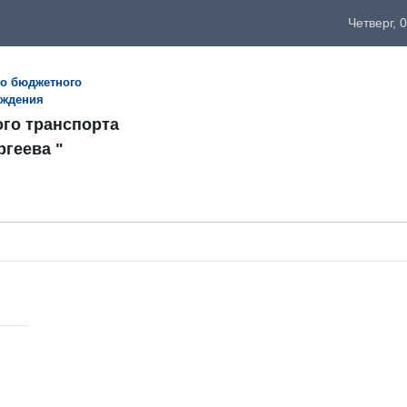
Четверг, 
го бюджетного
еждения
ого транспорта
ргеева "