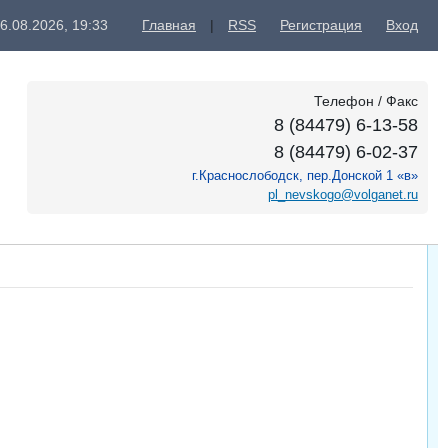
06.08.2026, 19:33
Главная
|
RSS
Регистрация
Вход
Телефон / Факс
8 (84479) 6-13-58
8 (84479) 6-02-37
г.Краснослободск, пер.Донской 1 «в»
pl_nevskogo@volganet.ru