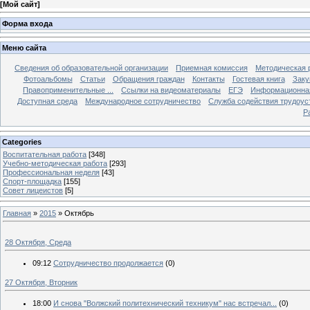
[
Мой сайт
]
Форма входа
Меню сайта
Сведения об образовательной организации
Приемная комиссия
Методическая 
Фотоальбомы
Статьи
Обращения граждан
Контакты
Гостевая книга
Заку
Правоприменительные ...
Ссылки на видеоматериалы
ЕГЭ
Информационная
Доступная среда
Международное сотрудничество
Служба содействия трудоус
Р
Categories
Воспитательная работа
[348]
Учебно-методическая работа
[293]
Профессиональная неделя
[43]
Спорт-площадка
[155]
Совет лицеистов
[5]
Главная
»
2015
»
Октябрь
28 Октября, Среда
09:12
Сотрудничество продолжается
(0)
27 Октября, Вторник
18:00
И снова "Волжский политехнический техникум" нас встречал...
(0)