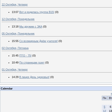
22 Октября, Четверг
13:07
Вот и родилась группа В15!
(0)
12 Октября, Понедельник
13:18
Мы дружим с ЭКА
(0)
05 Октября, Понедельник
15:55
Со всемирным Днём учителя!
(0)
02 Октября, Пятница
15:45
ПТО - 75!
(0)
10:49
По страницам газет
(0)
01 Октября, Четверг
14:29
В лицее День здоровья!
(0)
Calendar
Пн
Вт
5
6
12
13