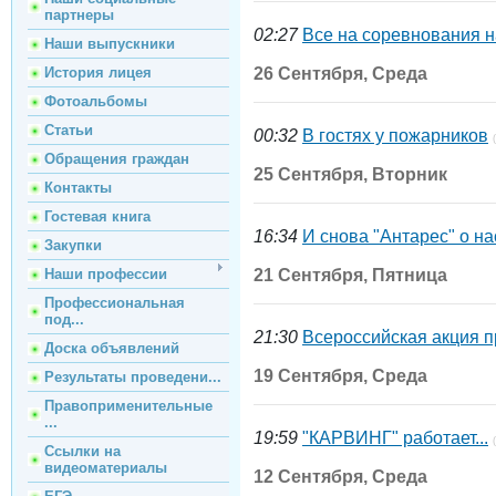
партнеры
02:27
Все на соревнования н
Наши выпускники
История лицея
26 Сентября, Среда
Фотоальбомы
Статьи
00:32
В гостях у пожарников
Обращения граждан
25 Сентября, Вторник
Контакты
Гостевая книга
16:34
И снова "Антарес" о нас
Закупки
Наши профессии
21 Сентября, Пятница
Профессиональная
под...
21:30
Всероссийская акция пр
Доска объявлений
19 Сентября, Среда
Результаты проведени...
Правоприменительные
...
19:59
"КАРВИНГ" работает...
Ссылки на
видеоматериалы
12 Сентября, Среда