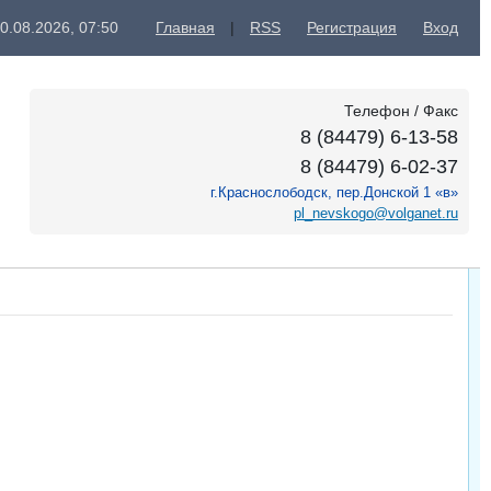
0.08.2026, 07:50
Главная
|
RSS
Регистрация
Вход
Телефон / Факс
8 (84479) 6-13-58
8 (84479) 6-02-37
г.Краснослободск, пер.Донской 1 «в»
pl_nevskogo@volganet.ru