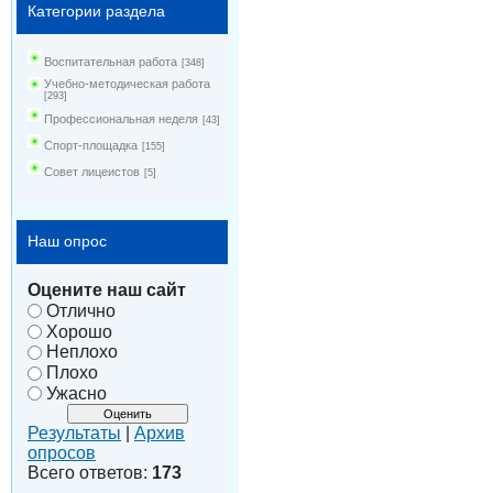
Категории раздела
Воспитательная работа
[348]
Учебно-методическая работа
[293]
Профессиональная неделя
[43]
Спорт-площадка
[155]
Совет лицеистов
[5]
Наш опрос
Оцените наш сайт
Отлично
Хорошо
Неплохо
Плохо
Ужасно
Результаты
|
Архив
опросов
Всего ответов:
173