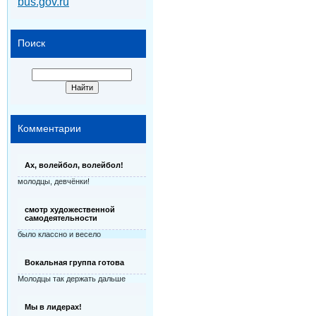
bus.gov.ru
Поиск
Комментарии
Ах, волейбол, волейбол!
молодцы, девчёнки!
смотр художественной
самодеятельности
было классно и весело
Вокальная группа готова
Молодцы так держать дальше
Мы в лидерах!