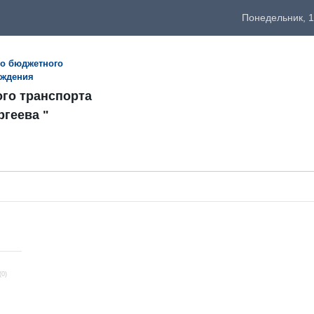
Понедельник, 1
го бюджетного
еждения
ого транспорта
ргеева "
(0)