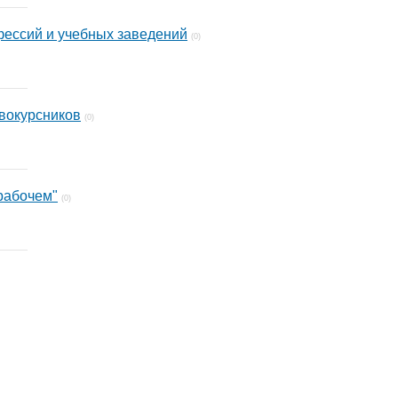
фессий и учебных заведений
(0)
вокурсников
(0)
рабочем"
(0)