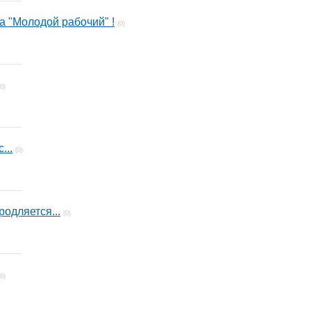
а "Молодой рабочий" !
(0)
(0)
...
(0)
одляется...
(0)
(0)