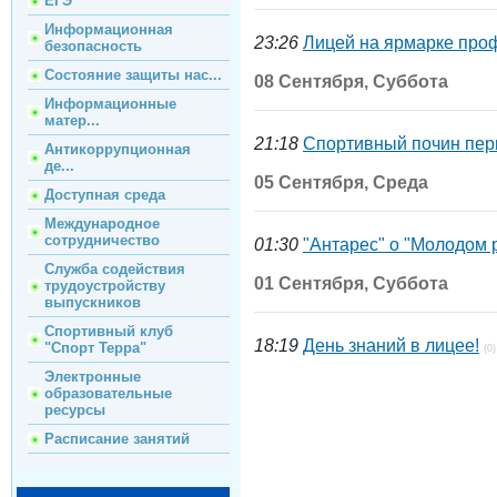
ЕГЭ
Информационная
23:26
Лицей на ярмарке про
безопасность
Состояние защиты нас...
08 Сентября, Суббота
Информационные
матер...
21:18
Спортивный почин пер
Антикоррупционная
де...
05 Сентября, Среда
Доступная среда
Международное
сотрудничество
01:30
"Антарес" о "Молодом 
Служба содействия
01 Сентября, Суббота
трудоустройству
выпускников
Спортивный клуб
18:19
День знаний в лицее!
"Спорт Терра"
(0)
Электронные
образовательные
ресурсы
Расписание занятий