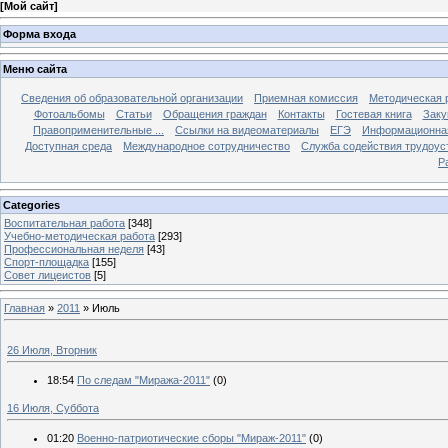
[
Мой сайт
]
Форма входа
Меню сайта
Сведения об образовательной организации
Приемная комиссия
Методическая 
Фотоальбомы
Статьи
Обращения граждан
Контакты
Гостевая книга
Заку
Правоприменительные ...
Ссылки на видеоматериалы
ЕГЭ
Информационная
Доступная среда
Международное сотрудничество
Служба содействия трудоус
Р
Categories
Воспитательная работа
[348]
Учебно-методическая работа
[293]
Профессиональная неделя
[43]
Спорт-площадка
[155]
Совет лицеистов
[5]
Главная
»
2011
»
Июль
26 Июля, Вторник
18:54
По следам "Миража-2011"
(0)
16 Июля, Суббота
01:20
Военно-патриотические сборы "Мираж-2011"
(0)