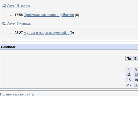
12 Июля, Вторник
17:58
Приёмная комиссия в действии
(0)
01 Июля, Пятница
23:27
А у нас в лицее выпускной...
(0)
Calendar
Пн
Вт
4
5
11
12
18
19
25
26
Полная версия сайта