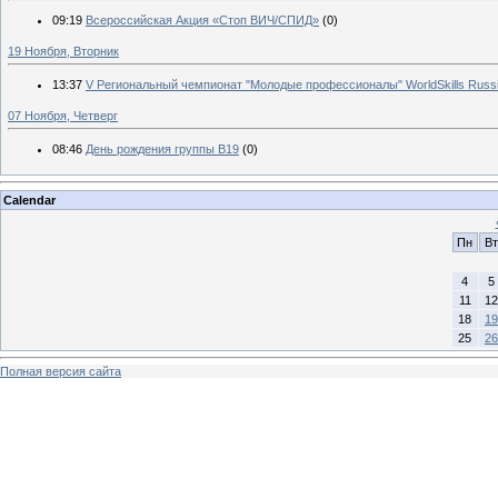
09:19
Всероссийская Акция «Стоп ВИЧ/СПИД»
(0)
19 Ноября, Вторник
13:37
V Региональный чемпионат "Молодые профессионалы" WorldSkills Ru
07 Ноября, Четверг
08:46
День рождения группы В19
(0)
Calendar
Пн
Вт
4
5
11
12
18
19
25
26
Полная версия сайта