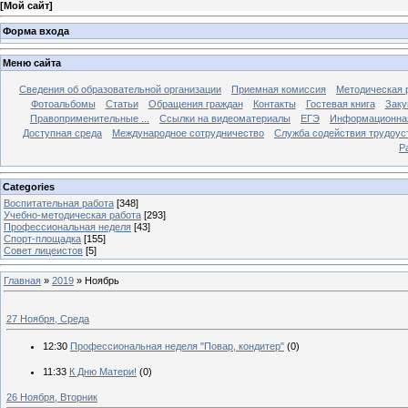
[
Мой сайт
]
Форма входа
Меню сайта
Сведения об образовательной организации
Приемная комиссия
Методическая 
Фотоальбомы
Статьи
Обращения граждан
Контакты
Гостевая книга
Заку
Правоприменительные ...
Ссылки на видеоматериалы
ЕГЭ
Информационная
Доступная среда
Международное сотрудничество
Служба содействия трудоус
Р
Categories
Воспитательная работа
[348]
Учебно-методическая работа
[293]
Профессиональная неделя
[43]
Спорт-площадка
[155]
Совет лицеистов
[5]
Главная
»
2019
»
Ноябрь
27 Ноября, Среда
12:30
Профессиональная неделя "Повар, кондитер"
(0)
11:33
К Дню Матери!
(0)
26 Ноября, Вторник