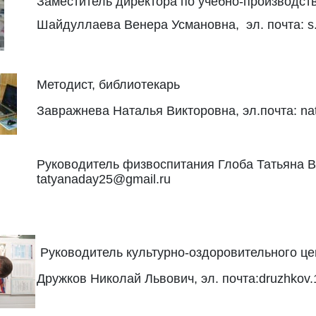
Заместитель директора по учебно-производст
Шайдуллаева Венера Усмановна, эл. почта: s
Методист, библиотекарь
Завражнева Наталья Викторовна, эл.почта: nat
Руководитель физвоспитания Глоба Татьяна В
tatyanaday25@gmail.ru
Руководитель культурно-оздоровительного це
Дружков Николай Львович, эл. почта:druzhkov.