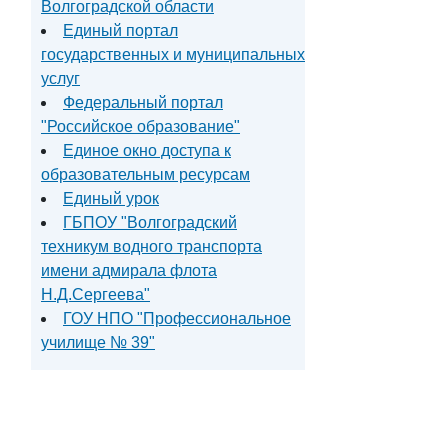
Волгоградской области
Единый портал
государственных и муниципальных
услуг
Федеральный портал
"Российское образование"
Единое окно доступа к
образовательным ресурсам
Единый урок
ГБПОУ "Волгоградский
техникум водного транспорта
имени адмирала флота
Н.Д.Сергеева"
ГОУ НПО "Профессиональное
училище № 39"