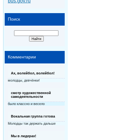
bus.gov.ru
Поиск
Комментарии
Ах, волейбол, волейбол!
молодцы, девчёнки!
смотр художественной
самодеятельности
было классно и весело
Вокальная группа готова
Молодцы так держать дальше
Мы в лидерах!