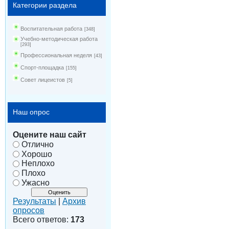
Категории раздела
Воспитательная работа
[348]
Учебно-методическая работа
[293]
Профессиональная неделя
[43]
Спорт-площадка
[155]
Совет лицеистов
[5]
Наш опрос
Оцените наш сайт
Отлично
Хорошо
Неплохо
Плохо
Ужасно
Результаты
|
Архив
опросов
Всего ответов:
173