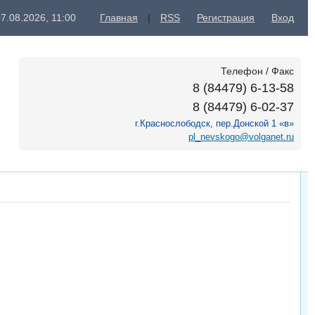
7.08.2026, 11:00
Главная
|
RSS
Регистрация
Вход
Телефон / Факс
8 (84479) 6-13-58
8 (84479) 6-02-37
г.Краснослободск, пер.Донской 1 «в»
pl_nevskogo@volganet.ru