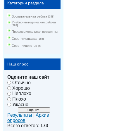
Категории раздела
Воспитательная работа
[348]
Учебно-методическая работа
[293]
Профессиональная неделя
[43]
Спорт-площадка
[155]
Совет лицеистов
[5]
Наш опрос
Оцените наш сайт
Отлично
Хорошо
Неплохо
Плохо
Ужасно
Результаты
|
Архив
опросов
Всего ответов:
173