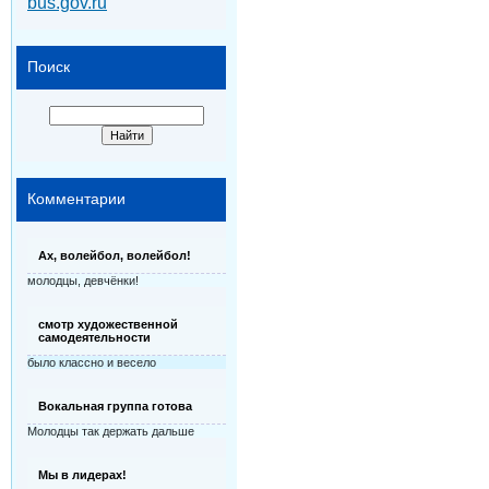
bus.gov.ru
Поиск
Комментарии
Ах, волейбол, волейбол!
молодцы, девчёнки!
смотр художественной
самодеятельности
было классно и весело
Вокальная группа готова
Молодцы так держать дальше
Мы в лидерах!