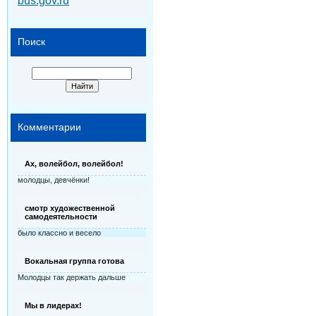
bus.gov.ru
Поиск
Комментарии
Ах, волейбол, волейбол!
молодцы, девчёнки!
смотр художественной
самодеятельности
было классно и весело
Вокальная группа готова
Молодцы так держать дальше
Мы в лидерах!