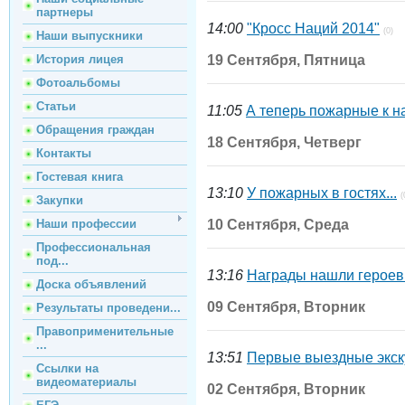
партнеры
14:00
"Кросс Наций 2014"
(0)
Наши выпускники
История лицея
19 Сентября, Пятница
Фотоальбомы
Статьи
11:05
А теперь пожарные к н
Обращения граждан
18 Сентября, Четверг
Контакты
Гостевая книга
13:10
У пожарных в гостях...
(
Закупки
Наши профессии
10 Сентября, Среда
Профессиональная
под...
13:16
Награды нашли героев.
Доска объявлений
09 Сентября, Вторник
Результаты проведени...
Правоприменительные
...
13:51
Первые выездные экск
Ссылки на
видеоматериалы
02 Сентября, Вторник