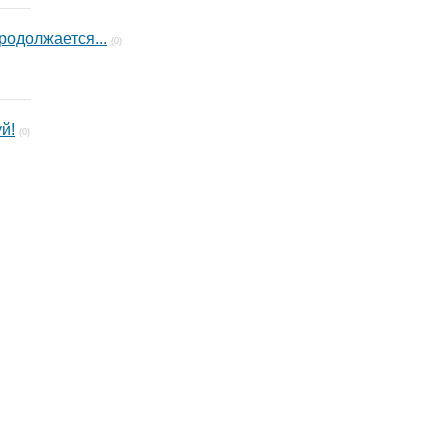
родолжается...
(0)
й!
(0)