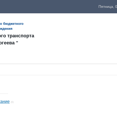
Пятница, 0
го бюджетного
еждения
ого транспорта
ргеева "
тание
(0)