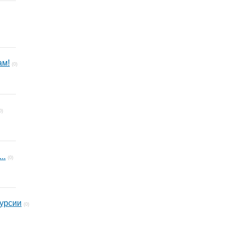
ам!
(0)
0)
..
(0)
урсии
(0)