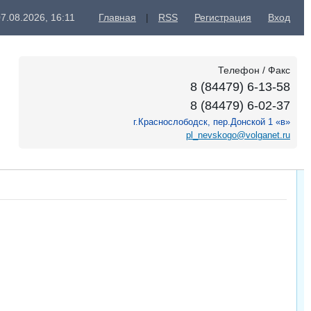
7.08.2026, 16:11
Главная
|
RSS
Регистрация
Вход
Телефон / Факс
8 (84479) 6-13-58
8 (84479) 6-02-37
г.Краснослободск, пер.Донской 1 «в»
pl_nevskogo@volganet.ru