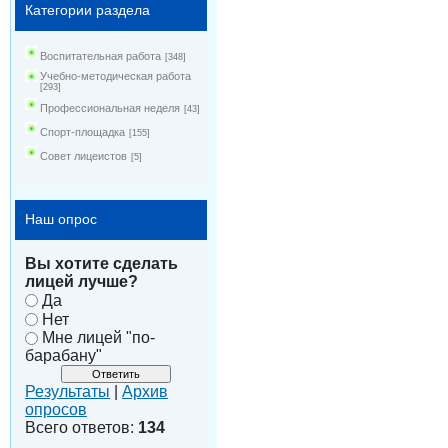
Категории раздела
Воспитательная работа
[348]
Учебно-методическая работа
[293]
Профессиональная неделя
[43]
Спорт-площадка
[155]
Совет лицеистов
[5]
Наш опрос
Вы хотите сделать
лицей лучше?
Да
Нет
Мне лицей "по-
барабану"
Результаты
|
Архив
опросов
Всего ответов:
134