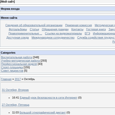
[
Мой сайт
]
Форма входа
Меню сайта
Сведения об образовательной организации
Приемная комиссия
Методическая 
Фотоальбомы
Статьи
Обращения граждан
Контакты
Гостевая книга
Заку
Правоприменительные ...
Ссылки на видеоматериалы
ЕГЭ
Информационная
Доступная среда
Международное сотрудничество
Служба содействия трудоус
Р
Categories
Воспитательная работа
[348]
Учебно-методическая работа
[293]
Профессиональная неделя
[43]
Спорт-площадка
[155]
Совет лицеистов
[5]
Главная
»
2017
»
Октябрь
31 Октября, Вторник
16:41
Единый урок безопасности в сети Интернет
(0)
27 Октября, Пятница
11:03
Большой этнографический диктант
(0)