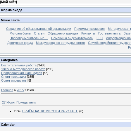
[
Мой сайт
]
Форма входа
Меню сайта
Сведения об образовательной организации
Приемная комиссия
Методическая 
Фотоальбомы
Статьи
Обращения граждан
Контакты
Гостевая книга
Заку
Правоприменительные ...
Ссылки на видеоматериалы
ЕГЭ
Информационная
Доступная среда
Международное сотрудничество
Служба содействия трудоус
Р
Categories
Воспитательная работа
[348]
Учебно-методическая работа
[293]
Профессиональная неделя
[43]
Спорт-площадка
[155]
Совет лицеистов
[5]
Главная
»
2015
»
Июль
27 Июля, Понедельник
11:49
ПРИЁМНАЯ КОМИССИЯ РАБОТАЕТ!
(0)
Calendar