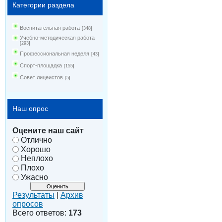
Категории раздела
Воспитательная работа
[348]
Учебно-методическая работа
[293]
Профессиональная неделя
[43]
Спорт-площадка
[155]
Совет лицеистов
[5]
Наш опрос
Оцените наш сайт
Отлично
Хорошо
Неплохо
Плохо
Ужасно
Результаты
|
Архив
опросов
Всего ответов:
173