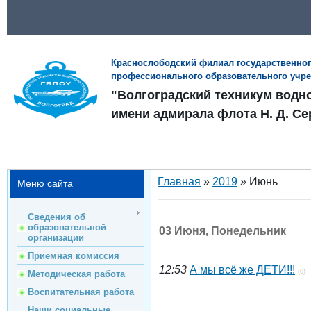
Краснослободский филиал государственно
профессионального образовательного учр
"Волгоградский техникум водн
имени адмирала флота Н. Д. Се
Главная
»
2019
»
Июнь
Меню сайта
Сведения об
образовательной
03 Июня, Понедельник
организации
Приемная комиссия
12:53
А мы всё же ДЕТИ!!!
(0)
Методическая работа
Воспитательная работа
Наши социальные