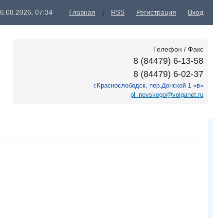
06.08.2026, 07:34
Главная
|
RSS
Регистрация
Вход
Телефон / Факс
8 (84479) 6-13-58
8 (84479) 6-02-37
г.Краснослободск, пер.Донской 1 «в»
pl_nevskogo@volganet.ru