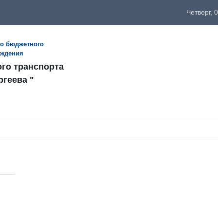
Четверг, 
го бюджетного
еждения
ого транспорта
ргеева "