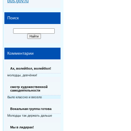
bus.gov.ru
Поиск
Комментарии
Ах, волейбол, волейбол!
молодцы, девчёнки!
смотр художественной
самодеятельности
было классно и весело
Вокальная группа готова
Молодцы так держать дальше
Мы в лидерах!