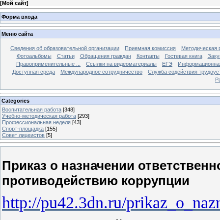
[
Мой сайт
]
Форма входа
Меню сайта
Сведения об образовательной организации
Приемная комиссия
Методическая 
Фотоальбомы
Статьи
Обращения граждан
Контакты
Гостевая книга
Заку
Правоприменительные ...
Ссылки на видеоматериалы
ЕГЭ
Информационная
Доступная среда
Международное сотрудничество
Служба содействия трудоус
Р
Categories
Воспитательная работа
[348]
Учебно-методическая работа
[293]
Профессиональная неделя
[43]
Спорт-площадка
[155]
Совет лицеистов
[5]
Приказ о назначении ответственн
противодействию коррупции
http://pu42.3dn.ru/prikaz_o_na