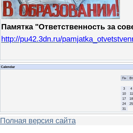
Памятка "Ответственность за со
http://pu42.3dn.ru/pamjatka_otvetstve
Calendar
Пн
Вт
3
4
10
11
17
18
24
25
31
Полная версия сайта