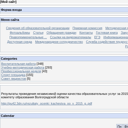
[
Мой сайт
]
Форма входа
Меню сайта
Сведения об образовательной организации
Приемная комиссия
Методическая 
Фотоальбомы
Статьи
Обращения граждан
Контакты
Гостевая книга
Заку
Правоприменительные ...
Ссылки на видеоматериалы
ЕГЭ
Информационная
Доступная среда
Международное сотрудничество
Служба содействия трудоус
Р
Categories
Воспитательная работа
[348]
Учебно-методическая работа
[293]
Профессиональная неделя
[43]
Спорт-площадка
[155]
Совет лицеистов
[5]
Результаты проведения независимой оценки качества образовательных услуг за 20
комитету образования Волгоградской области
http://pu42.3dn.ru/rezultaty_ocenki_kachestva_oo_v_2015_g..pdf
Calendar
Пн
Вт