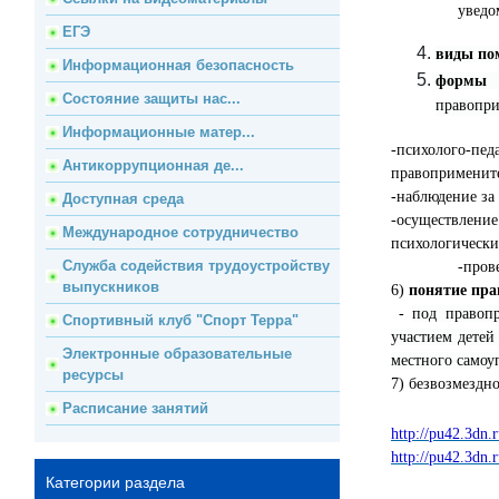
уведо
ЕГЭ
виды п
Информационная безопасность
форм
Состояние защиты нас...
правопри
Информационные матер...
-психолого-пе
Антикоррупционная де...
правоприменит
-наблюдение за
Доступная среда
-осуществлени
Международное сотрудничество
психологически
Служба содействия трудоустройству
-пров
выпускников
6)
понятие пр
-
под правоп
Спортивный клуб "Спорт Терра"
участием детей
Электронные образовательные
местного самоу
ресурсы
7) безвозмездн
Расписание занятий
http://pu42.3dn.
http://pu42.3dn.
Категории раздела