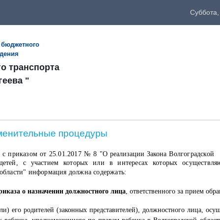
Суббота,
 бюджетного
ждения
го транспорта
геева "
менительные процедуры
и с приказом от 25.01.2017 № 8
"
О реализации Закона
Волгоградской о
детей, с участием которых или в интересах которых осуществляю
 области"
информация должна содержать:
иказа о назначении должностного лица
, ответственного за прием об
или) его родителей (законных представителей), должностного лица, ос