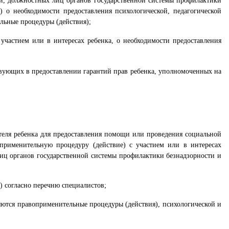
ти, должностных лиц органов государственной системы профилактики
) о необходимости предоставления психологической, педагогической
льные процедуры (действия);
частием или в интересах ребенка, о необходимости предоставления
вующих в предоставлении гарантий прав ребенка, уполномоченных на
вителя ребенка для предоставления помощи или проведения социальной
применительную процедуру (действие) с участием или в интересах
лиц органов государственной системы профилактики безнадзорности и
) согласно перечню специалистов;
яются правоприменительные процедуры (действия), психологической и