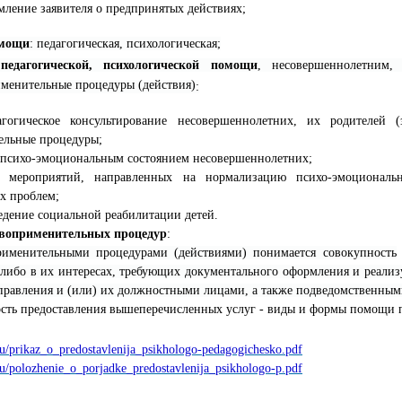
мление заявителя о предпринятых действиях;
омощи
: педагогическая, психологическая;
ы
педагогической, психологической помощи
,
несовершеннолетним
менительные процедуры (действия)
:
дагогическое консультирование несовершеннолетних, их родителей
ельные процедуры;
 психо-эмоциональным состоянием несовершеннолетних;
е мероприятий, направленных на нормализацию психо-эмоциональ
х проблем;
едение социальной реабилитации детей.
авоприменительных процедур
:
рименительными процедурами (действиями) понимается совокупность
 либо в их интересах, требующих документального оформления и реали
правления и (или) их должностными лицами, а также подведомственны
ость предоставления вышеперечисленных услуг - виды и формы помощи п
ru/prikaz_o_predostavlenija_psikhologo-pedagogichesko.pdf
ru/polozhenie_o_porjadke_predostavlenija_psikhologo-p.pdf