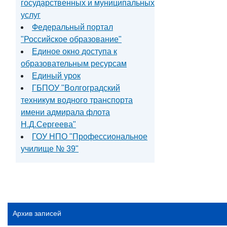
государственных и муниципальных
услуг
Федеральный портал
"Российское образование"
Единое окно доступа к
образовательным ресурсам
Единый урок
ГБПОУ "Волгоградский
техникум водного транспорта
имени адмирала флота
Н.Д.Сергеева"
ГОУ НПО "Профессиональное
училище № 39"
Архив записей