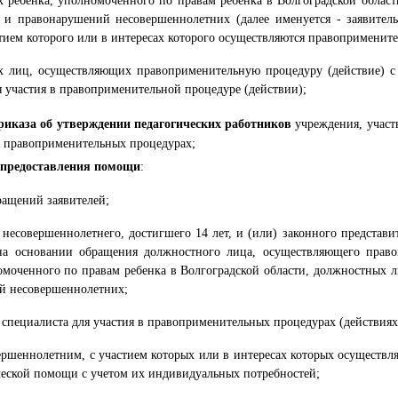
х ребенка, уполномоченного по правам ребенка в Волгоградской облас
 и правонарушений несовершеннолетних (далее именуется - заявитель
тием которого или в интересах которого осуществляются правопримените
 лиц, осуществляющих правоприменительную процедуру (действие) с у
я участия в правоприменительной процедуре (действии);
риказа об утверждении педагогических работников
учреждения, участ
в правоприменительных процедурах;
 предоставления помощи
:
ращений заявителей;
я несовершеннолетнего, достигшего 14 лет, и (или) законного предста
на основании обращения должностного лица, осуществляющего право
омоченного по правам ребенка в Волгоградской области, должностных 
й несовершеннолетних;
 специалиста для участия в правоприменительных процедурах (действиях
ершеннолетним, с участием которых или в интересах которых осуществл
ческой помощи с учетом их индивидуальных потребностей;