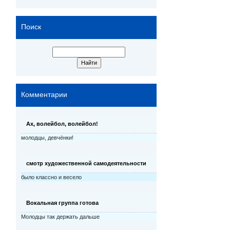
Поиск
Комментарии
Ах, волейбол, волейбол!
молодцы, девчёнки!
смотр художественной самодеятельности
было классно и весело
Вокальная группа готова
Молодцы так держать дальше