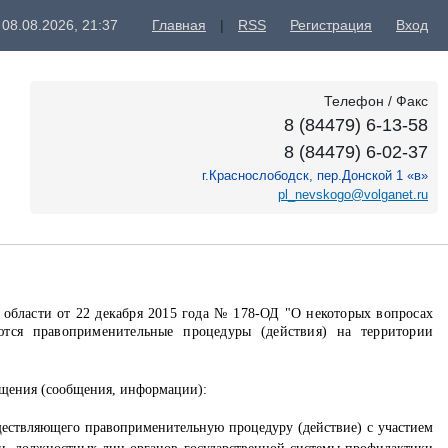
 08.08.2026, 21:37
Главная
|
RSS
Регистрация
Вход
Телефон / Факс
8 (84479) 6-13-58
8 (84479) 6-02-37
г.Краснослободск, пер.Донской 1 «в»
pl_nevskogo@volganet.ru
бласти от 22 декабря 2015 года № 178-ОД "О некоторых вопросах
тся правоприменительные процедуры (действия) на территории
ращения (сообщения, информации):
уществляющего правоприменительную процедуру (действие) с участием