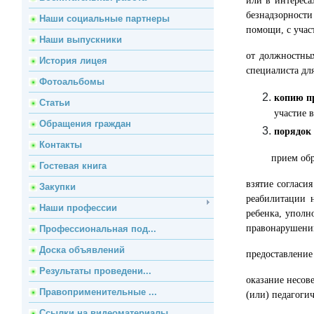
или в интереса
безнадзорности
Наши социальные партнеры
помощи, с учас
Наши выпускники
от должностных
История лицея
специалиста дл
Фотоальбомы
копию п
Статьи
участие 
Обращения граждан
порядок
Контакты
прием об
Гостевая книга
взятие согласи
Закупки
реабилитации 
Наши профессии
ребенка, уполн
правонарушени
Профессиональная под...
Доска объявлений
предоставление
Результаты проведени...
оказание несов
Правоприменительные ...
(или) педагоги
Ссылки на видеоматериалы