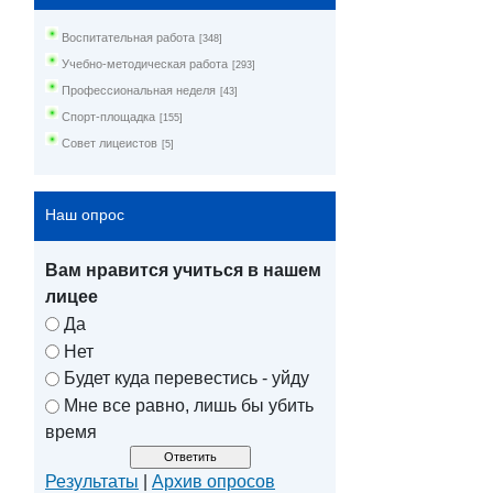
Воспитательная работа
[348]
Учебно-методическая работа
[293]
Профессиональная неделя
[43]
Спорт-площадка
[155]
Совет лицеистов
[5]
Наш опрос
Вам нравится учиться в нашем
лицее
Да
Нет
Будет куда перевестись - уйду
Мне все равно, лишь бы убить
время
Результаты
|
Архив опросов