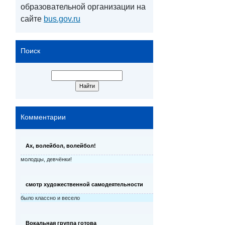
образовательной организации на
сайте
bus.gov.ru
Поиск
Комментарии
Ах, волейбол, волейбол!
молодцы, девчёнки!
смотр художественной самодеятельности
было классно и весело
Вокальная группа готова