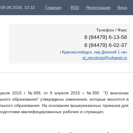
 08.08.2026, 10:32
Главная
|
RSS
Регистрация
Вход
Телефон / Факс
8 (84479) 6-13-58
8 (84479) 6-02-37
г.Краснослободск, пер.Донской 1 «в»
pl_nevskogo@volganet.ru
преля 2015 г. №389, от 9 апреля 2015 г. №390 "О внесении
ного образования" утверждены изменения, которые вносятся в
ьного образования. На основании вышеуказанных приказов для
 подготовки квалифицированных рабочих и служащих,