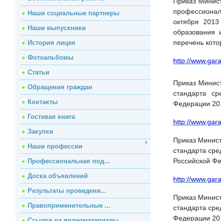
Приказ Минист
профессионал
Наши социальные партнеры
октября 2013
Наши выпускники
образования 
перечень кото
История лицея
Фотоальбомы
http://www.gar
Статьи
Приказ Минист
Обращения граждан
стандарта ср
Контакты
Федерации 20
Гостевая книга
http://www.gar
Закупки
Приказ Минист
Наши профессии
стандарта ср
Российской Ф
Профессиональная под...
Доска объявлений
http://www.gar
Результаты проведени...
Приказ Минист
Правоприменительные ...
стандарта сре
Федерации 20
Ссылки на видеоматериалы