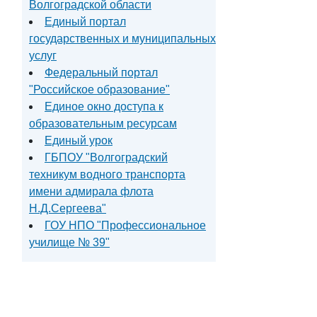
Волгоградской области
Единый портал
государственных и муниципальных
услуг
Федеральный портал
"Российское образование"
Единое окно доступа к
образовательным ресурсам
Единый урок
ГБПОУ "Волгоградский
техникум водного транспорта
имени адмирала флота
Н.Д.Сергеева"
ГОУ НПО "Профессиональное
училище № 39"