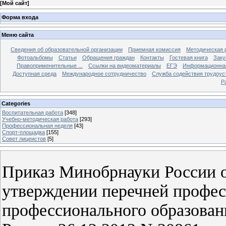
[
Мой сайт
]
Форма входа
Меню сайта
Сведения об образовательной организации
Приемная комиссия
Методическая 
Фотоальбомы
Статьи
Обращения граждан
Контакты
Гостевая книга
Заку
Правоприменительные ...
Ссылки на видеоматериалы
ЕГЭ
Информационная
Доступная среда
Международное сотрудничество
Служба содействия трудоус
Р
Categories
Воспитательная работа
[348]
Учебно-методическая работа
[293]
Профессиональная неделя
[43]
Спорт-площадка
[155]
Совет лицеистов
[5]
Приказ Минобрнауки России о
утверждении перечней профес
профессионального образован