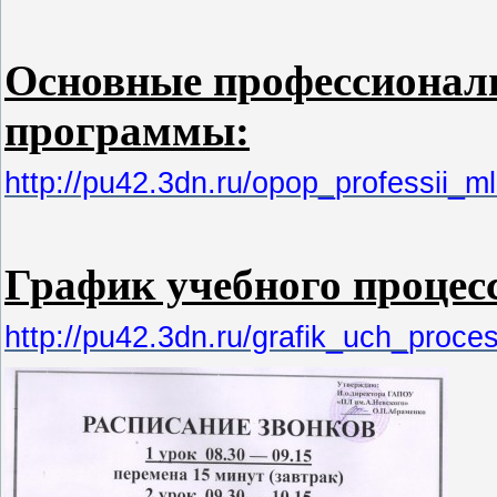
Основные профессионал
программы:
http://pu42.3dn.ru/opop_professii_ml
График учебного процес
http://pu42.3dn.ru/grafik_uch_pro