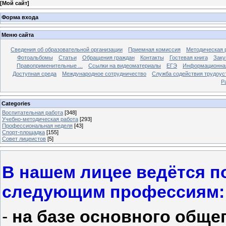
[
Мой сайт
]
Форма входа
Меню сайта
Сведения об образовательной организации
Приемная комиссия
Методическая 
Фотоальбомы
Статьи
Обращения граждан
Контакты
Гостевая книга
Заку
Правоприменительные ...
Ссылки на видеоматериалы
ЕГЭ
Информационная
Доступная среда
Международное сотрудничество
Служба содействия трудоус
Р
Categories
Воспитательная работа
[348]
Учебно-методическая работа
[293]
Профессиональная неделя
[43]
Спорт-площадка
[155]
Совет лицеистов
[5]
В нашем лицее ведётся п
следующим профессиям:
-
на базе основного обще