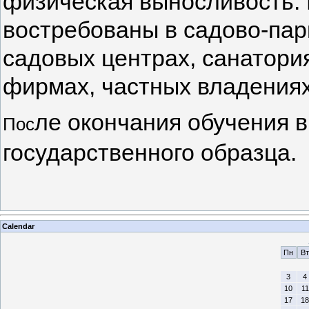
физическая выносливость.
востребованы в садово-пар
садовых центрах, санатори
фирмах, частных владениях
ле окончания обучения 
Пос
государственного образца.
Calendar
Пн
Вт
3
4
10
11
17
18