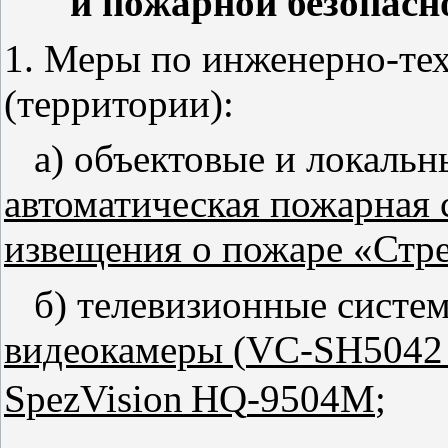
и пожарной безопасн
1. Меры по инженерно-тех
(территории):
а) объектовые и локаль
автоматическая пожарная 
извещения о пожаре «Стр
б) телевизионные сист
видеокамеры (
VC
-
SH
504
SpezVision
HQ
-9504
M
;