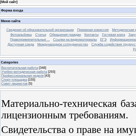
[
Мой сайт
]
Форма входа
Меню сайта
Сведения об образовательной организации
Приемная комиссия
Методическая 
Фотоальбомы
Статьи
Обращения граждан
Контакты
Гостевая книга
Заку
Правоприменительные ...
Ссылки на видеоматериалы
ЕГЭ
Информационная
Доступная среда
Международное сотрудничество
Служба содействия трудоус
Р
Categories
Воспитательная работа
[348]
Учебно-методическая работа
[293]
Профессиональная неделя
[43]
Спорт-площадка
[155]
Совет лицеистов
[5]
Материально-техническая баз
лицензионным требованиям.
Свидетельства о праве на иму